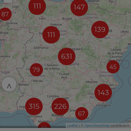
111
147
87
139
111
631
45
79
^
143
315
226
67
Leaflet
| ©
OpenStreetMap
contributors
10