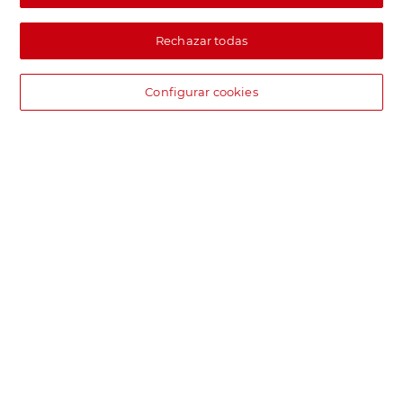
Rechazar todas
Configurar cookies
DIA supermercado online
Pide hoy, recibe hoy.
Entrega rápida y en la franja horaria que mejor te venga.