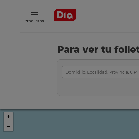
Productos
Para ver tu foll
+
−