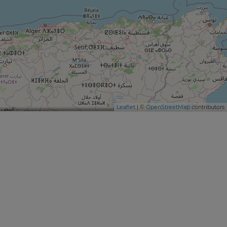
Leaflet
| ©
OpenStreetMap
contributors