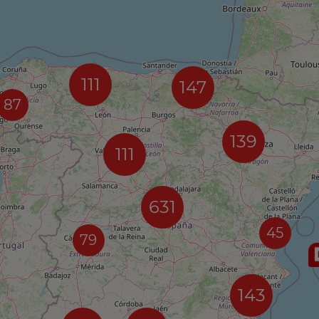
111
147
87
139
111
631
45
79
143