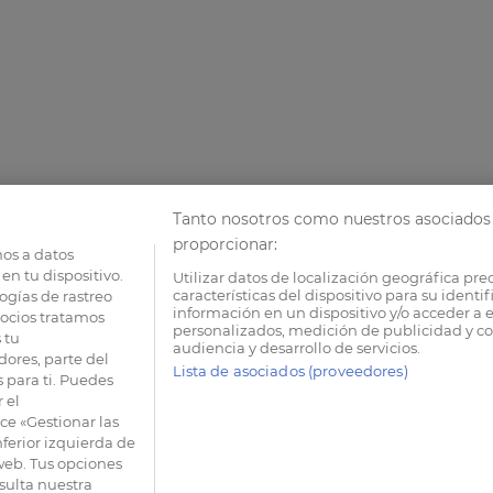
Tanto nosotros como nuestros asociados 
proporcionar:
os a datos
en tu dispositivo.
Utilizar datos de localización geográfica pre
características del dispositivo para su identi
ogías de rastreo
información en un dispositivo y/o acceder a e
socios tratamos
personalizados, medición de publicidad y co
 tu
audiencia y desarrollo de servicios.
dores, parte del
Lista de asociados (proveedores)
 para ti. Puedes
 el
e «Gestionar las
nferior izquierda de
 web. Tus opciones
sulta nuestra