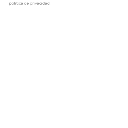
política de privacidad.
Pide hoy, recibe hoy.
Entrega rápida y en la franja horaria que mejor te venga.
Folletos
Descubre las mejores ofertas.