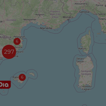
6
297
6