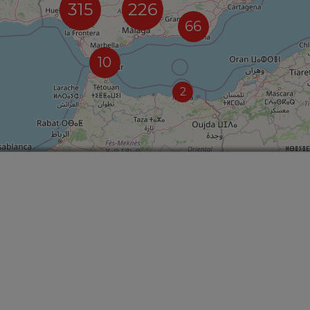
315
226
66
10
2