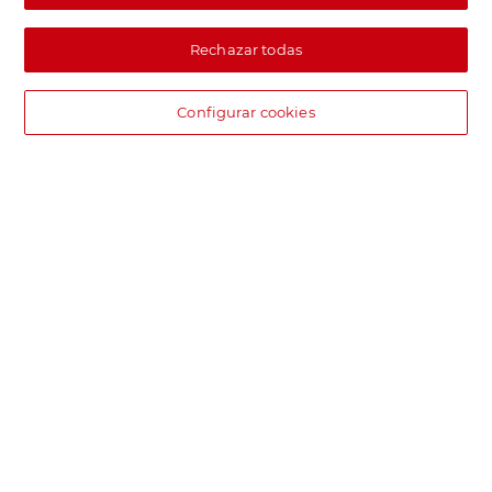
Rechazar todas
Configurar cookies
DIA supermercado online
Pide hoy, recibe hoy.
Entrega rápida y en la franja horaria que mejor te venga.