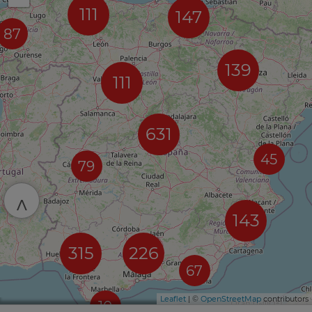
111
147
87
139
111
631
45
79
^
143
315
226
67
Leaflet
| ©
OpenStreetMap
contributors
10