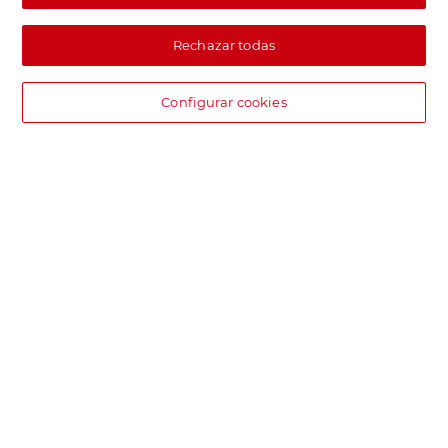
Rechazar todas
Configurar cookies
DIA supermercado online
Pide hoy, recibe hoy.
Entrega rápida y en la franja horaria que mejor te venga.