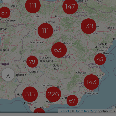
111
147
87
139
111
631
45
79
^
143
315
226
67
Leaflet
| ©
OpenStreetMap
contributors
10