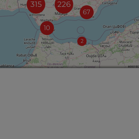
315
226
67
10
2