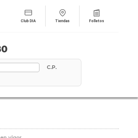
Club DIA
Tiendas
Folletos
80
C.P.
 en vigor