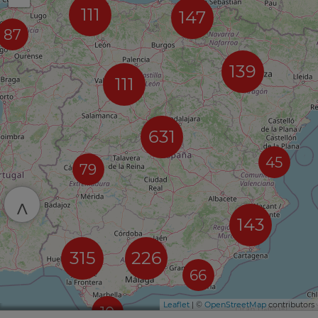
111
147
87
139
111
631
45
79
^
143
315
226
66
Leaflet
| ©
OpenStreetMap
contributors
10