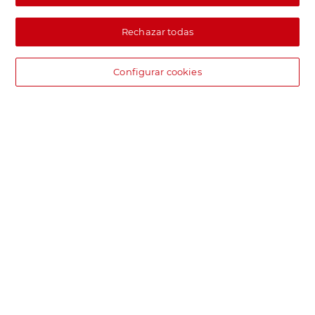
Rechazar todas
Configurar cookies
DIA supermercado online
Pide hoy, recibe hoy.
Entrega rápida y en la franja horaria que mejor te venga.