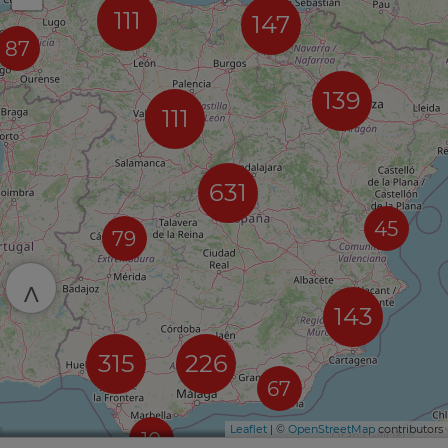
111
147
87
139
111
631
45
79
^
143
315
226
67
Leaflet
| ©
OpenStreetMap
contributors
10