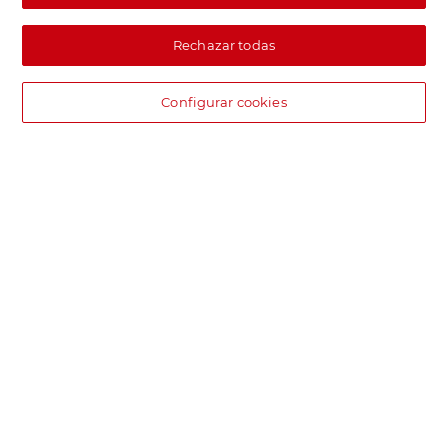
Rechazar todas
Configurar cookies
DIA supermercado online
Pide hoy, recibe hoy.
Entrega rápida y en la franja horaria que mejor te venga.