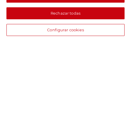
Rechazar todas
Configurar cookies
DIA supermercado online
Pide hoy, recibe hoy.
Entrega rápida y en la franja horaria que mejor te venga.