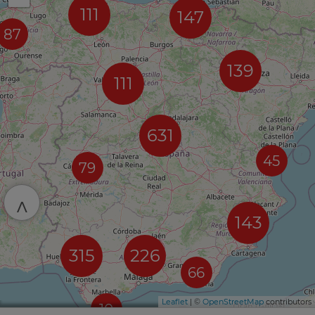
111
147
87
139
111
631
45
79
^
143
315
226
66
Leaflet
| ©
OpenStreetMap
contributors
10