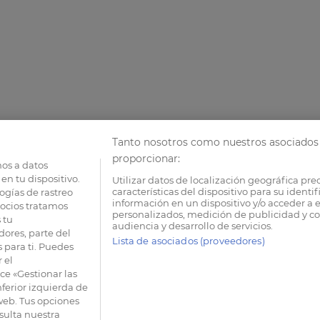
Tanto nosotros como nuestros asociados 
proporcionar:
os a datos
en tu dispositivo.
Utilizar datos de localización geográfica pre
características del dispositivo para su identi
ogías de rastreo
información en un dispositivo y/o acceder a e
socios tratamos
personalizados, medición de publicidad y co
 tu
audiencia y desarrollo de servicios.
dores, parte del
Lista de asociados (proveedores)
 para ti. Puedes
 el
e «Gestionar las
nferior izquierda de
 web. Tus opciones
sulta nuestra