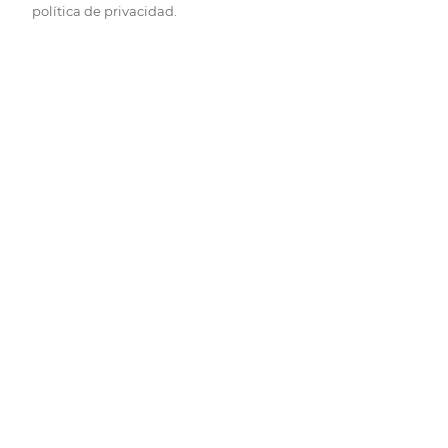
política de privacidad.
Pide hoy, recibe hoy.
Entrega rápida y en la franja horaria que mejor te venga.
Folletos
Descubre las mejores ofertas.