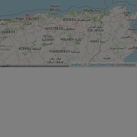
Leaflet
| ©
OpenStreetMap
contributors