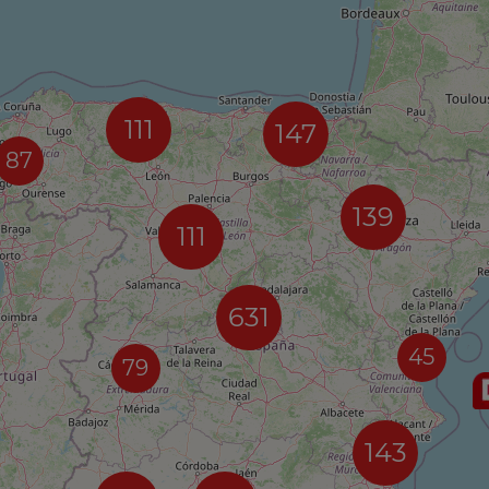
111
147
87
139
111
631
45
79
143