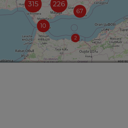
315
226
67
10
2