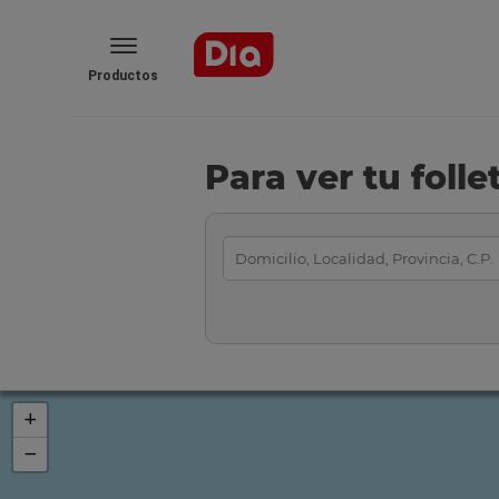
Productos
Para ver tu foll
+
−