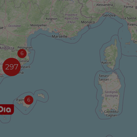
6
297
6