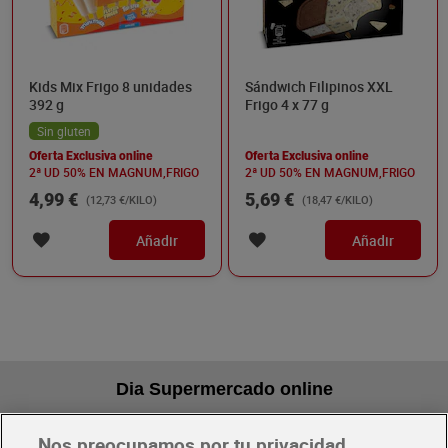
Kids Mix Frigo 8 unidades
Sándwich Filipinos XXL
392 g
Frigo 4 x 77 g
Sin gluten
Oferta Exclusiva online
Oferta Exclusiva online
2ª UD 50% EN MAGNUM,FRIGO
2ª UD 50% EN MAGNUM,FRIGO
4,99 €
5,69 €
(12,73 €/KILO)
(18,47 €/KILO)
Añadir
Añadir
Dia Supermercado online
Nos preocupamos por tu privacidad
Pide hoy, recibe hoy