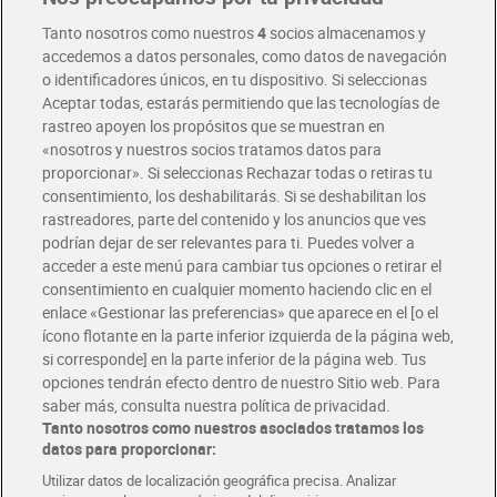
Entrega rápida y en la franja horaria que mejor te venga.
Tanto nosotros como nuestros
4
socios almacenamos y
accedemos a datos personales, como datos de navegación
o identificadores únicos, en tu dispositivo. Si seleccionas
Envío gratis por compras superiores a 100€
Aceptar todas, estarás permitiendo que las tecnologías de
Envío estandar por 4,99€
rastreo apoyen los propósitos que se muestran en
«nosotros y nuestros socios tratamos datos para
Glovo y Uber Eats
proporcionar». Si seleccionas Rechazar todas o retiras tu
Solicita tu factura de Glovo o Uber Eats
consentimiento, los deshabilitarás. Si se deshabilitan los
rastreadores, parte del contenido y los anuncios que ves
podrían dejar de ser relevantes para ti. Puedes volver a
Únete al CLUB Dia
acceder a este menú para cambiar tus opciones o retirar el
Disfruta las ventajas y ofertas exclusivas.
consentimiento en cualquier momento haciendo clic en el
Descárgate la APP Dia
enlace «Gestionar las preferencias» que aparece en el [o el
ícono flotante en la parte inferior izquierda de la página web,
Folletos y Tiendas
si corresponde] en la parte inferior de la página web. Tus
Descubre las mejores ofertas y busca tu tienda más cercana
opciones tendrán efecto dentro de nuestro Sitio web. Para
saber más, consulta nuestra política de privacidad.
Tanto nosotros como nuestros asociados tratamos los
Tarjeta MaX Dia
Te devuelve hasta 8€/mes de tus compras.
datos para proporcionar:
¡Solicita tu tarjeta de crédito aquí!
Utilizar datos de localización geográfica precisa. Analizar