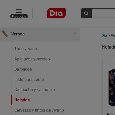
Productos
Novedades y recomendados
Verano
Dia
>
Ve
Helado
Todo verano
Aperitivos y picoteo
Barbacoa
Listo para comer
Gazpacho y salmorejo
Helados
Cervezas y tintos de verano
Polo