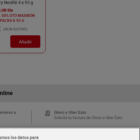
ry Nestlé 4 x 93 g
LUB Dia
L 50% DTO MAXIBÓN
PACK4 X 93 G
€
(45,36 €/LITRO)
Añadir
nline
eriores a
Glovo y Uber Eats
Solicita tu factura de Glovo o Uber Eats
amos los datos para