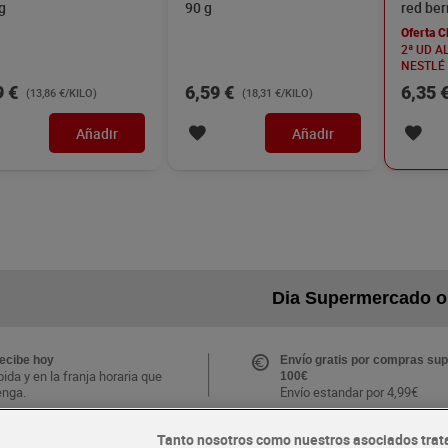
g
90 g
red ber
Oferta C
2ª UD A
NESTLÉ 
9 €
6,59 €
6,35 
(13,86 €/KILO)
(18,31 €/KILO)
Añadir
Añadir
Dia Supermercado o
recibe hoy
Envío gratis por compras sup
ida y en la franja horaria que
100€
enga.
Envío estandar por 4,99€
Tanto nosotros como nuestros asociados trat