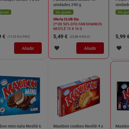
unidades 240 g
unidad
gluten
Sin gluten
Sin glu
Oferta CLUB Dia
2ª UD 50% DTO. FANTASMIKOS
NESTLÉ 15 X 16 G
9 €
5,49 €
5,99 
(11,33 €/LITRO)
(22,88 €/KILO)
Añadir
Añadir
bon mini nata Nestlé 6
Maxibon cookies Nestlé 4 x
Maxibo