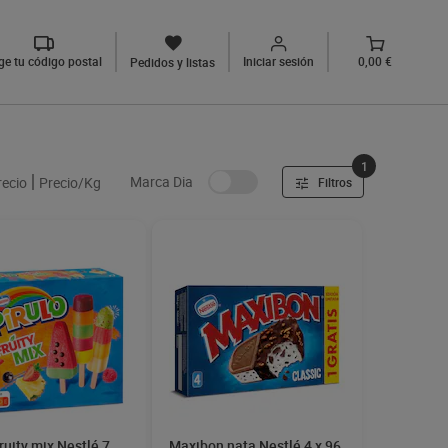
ige tu código postal
Iniciar sesión
0,00 €
Pedidos y listas
1
Marca Dia
recio
Precio/Kg
Filtros
fruity mix Nestlé 7
Maxibon nata Nestlé 4 x 96