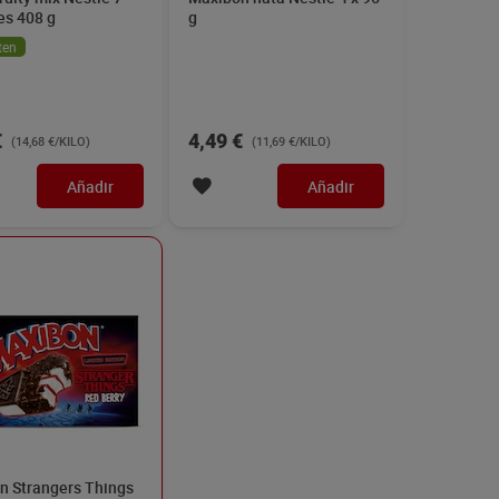
es 408 g
g
ten
€
4,49 €
(14,68 €/KILO)
(11,69 €/KILO)
Añadir
Añadir
n Strangers Things