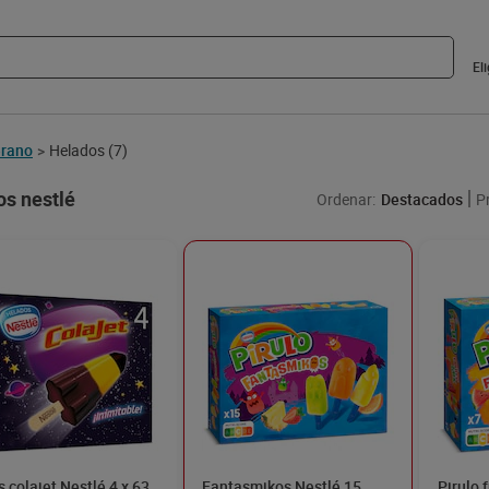
El
rano
Helados
(7)
>
s nestlé
Ordenar:
Destacados
P
s colajet Nestlé 4 x 63
Fantasmikos Nestlé 15
Pirulo 