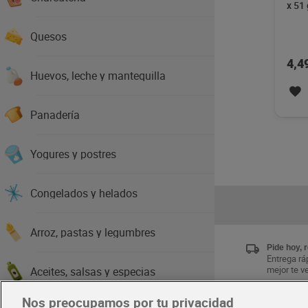
x 51 
Quesos
4,4
Huevos, leche y mantequilla
Panadería
Yogures y postres
Congelados y helados
Arroz, pastas y legumbres
Pide hoy, 
Entrega ráp
mejor te v
Aceites, salsas y especias
Nos preocupamos por tu privacidad