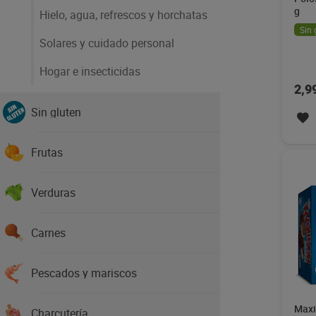
g
Hielo, agua, refrescos y horchatas
Sin 
Solares y cuidado personal
Hogar e insecticidas
2,9
Sin gluten
Frutas
Verduras
Carnes
Pescados y mariscos
Maxi
Charcutería