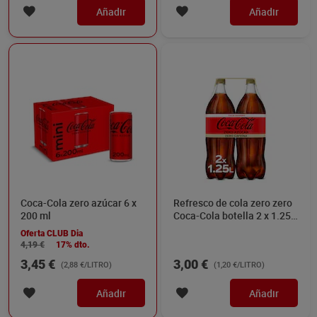
Añadir
Añadir
Coca-Cola zero azúcar 6 x
Refresco de cola zero zero
200 ml
Coca-Cola botella 2 x 1.25
L
Oferta CLUB Dia
4,19 €
17% dto.
3,45 €
3,00 €
(2,88 €/LITRO)
(1,20 €/LITRO)
Añadir
Añadir