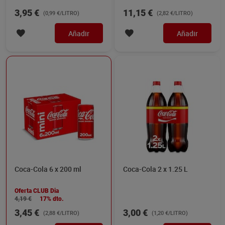
3,95 €
11,15 €
(0,99 €/LITRO)
(2,82 €/LITRO)
Añadir
Añadir
Coca-Cola 6 x 200 ml
Coca-Cola 2 x 1.25 L
Oferta CLUB Dia
4,19 €
17% dto.
3,45 €
3,00 €
(2,88 €/LITRO)
(1,20 €/LITRO)