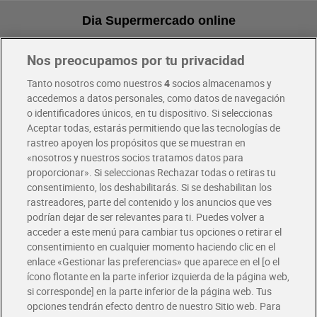
Dia Supermercado online
Nos preocupamos por tu privacidad
Pide hoy, recibe hoy
Entrega rápida y en la franja horaria que mejor te venga.
Tanto nosotros como nuestros
4
socios almacenamos y
accedemos a datos personales, como datos de navegación
o identificadores únicos, en tu dispositivo. Si seleccionas
Envío gratis por compras superiores a 100€
Aceptar todas, estarás permitiendo que las tecnologías de
Envío estandar por 4,99€
rastreo apoyen los propósitos que se muestran en
«nosotros y nuestros socios tratamos datos para
Glovo y Uber Eats
proporcionar». Si seleccionas Rechazar todas o retiras tu
Solicita tu factura de Glovo o Uber Eats
consentimiento, los deshabilitarás. Si se deshabilitan los
rastreadores, parte del contenido y los anuncios que ves
podrían dejar de ser relevantes para ti. Puedes volver a
Únete al CLUB Dia
acceder a este menú para cambiar tus opciones o retirar el
Disfruta las ventajas y ofertas exclusivas.
consentimiento en cualquier momento haciendo clic en el
Descárgate la APP Dia
enlace «Gestionar las preferencias» que aparece en el [o el
ícono flotante en la parte inferior izquierda de la página web,
Folletos y Tiendas
si corresponde] en la parte inferior de la página web. Tus
Descubre las mejores ofertas y busca tu tienda más cercana
opciones tendrán efecto dentro de nuestro Sitio web. Para