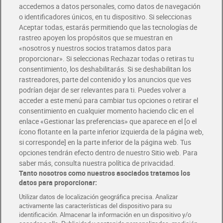
accedemos a datos personales, como datos de navegación
o identificadores únicos, en tu dispositivo. Si seleccionas
Envío gratis por compras superiores a 100€
Aceptar todas, estarás permitiendo que las tecnologías de
Envío estandar por 4,99€
rastreo apoyen los propósitos que se muestran en
«nosotros y nuestros socios tratamos datos para
Glovo y Uber Eats
proporcionar». Si seleccionas Rechazar todas o retiras tu
Solicita tu factura de Glovo o Uber Eats
consentimiento, los deshabilitarás. Si se deshabilitan los
rastreadores, parte del contenido y los anuncios que ves
podrían dejar de ser relevantes para ti. Puedes volver a
Únete al CLUB Dia
acceder a este menú para cambiar tus opciones o retirar el
Disfruta las ventajas y ofertas exclusivas.
consentimiento en cualquier momento haciendo clic en el
Descárgate la APP Dia
enlace «Gestionar las preferencias» que aparece en el [o el
ícono flotante en la parte inferior izquierda de la página web,
Folletos y Tiendas
si corresponde] en la parte inferior de la página web. Tus
Descubre las mejores ofertas y busca tu tienda más cercana
opciones tendrán efecto dentro de nuestro Sitio web. Para
saber más, consulta nuestra política de privacidad.
Tanto nosotros como nuestros asociados tratamos los
Tarjeta MaX Dia
Te devuelve hasta 8€/mes de tus compras.
datos para proporcionar:
¡Solicita tu tarjeta de crédito aquí!
Utilizar datos de localización geográfica precisa. Analizar
activamente las características del dispositivo para su
RECETAS
COMER MEJOR CADA DIA
EMPLEO
identificación. Almacenar la información en un dispositivo y/o