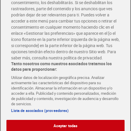
Solicita tu factura de Glovo o Uber Eats
consentimiento, los deshabilitarás. Si se deshabilitan los
rastreadores, parte del contenido y los anuncios que ves
podrían dejar de ser relevantes para ti. Puedes volver a
Únete al CLUB Dia
acceder a este menú para cambiar tus opciones o retirar el
Disfruta las ventajas y ofertas exclusivas.
consentimiento en cualquier momento haciendo clic en el
Descárgate la APP Dia
enlace «Gestionar las preferencias» que aparece en el [o el
ícono flotante en la parte inferior izquierda de la página web,
Folletos y Tiendas
si corresponde] en la parte inferior de la página web. Tus
Descubre las mejores ofertas y busca tu tienda más cercana
opciones tendrán efecto dentro de nuestro Sitio web. Para
saber más, consulta nuestra política de privacidad.
Tanto nosotros como nuestros asociados tratamos los
Tarjeta MaX Dia
Te devuelve hasta 8€/mes de tus compras.
datos para proporcionar:
¡Solicita tu tarjeta de crédito aquí!
Utilizar datos de localización geográfica precisa. Analizar
activamente las características del dispositivo para su
RECETAS
COMER MEJOR CADA DIA
EMPLEO
identificación. Almacenar la información en un dispositivo y/o
acceder a ella. Publicidad y contenido personalizados, medición
COLABORA CON DIA
ABRE TU TIENDA
DIA CORPORATE
de publicidad y contenido, investigación de audiencia y desarrollo
de servicios.
Lista de asociados (proveedores)
Aceptar todas
Atención al cliente
Español
Español