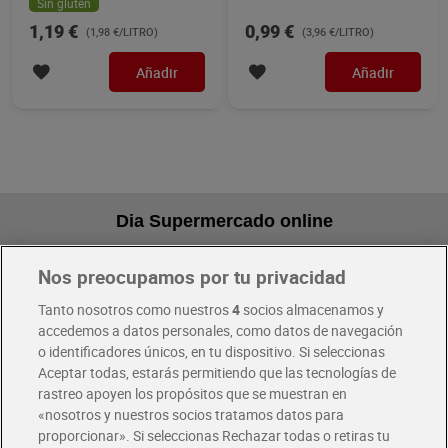
Sin gluten
1,19 €
0,99 €
(1,98 €/LITRO)
(3,96 €/LITRO)
Añadir
Añadir
Dia Supermercado online
Nos preocupamos por tu privacidad
Pide hoy, recibe hoy
Entrega rápida y en la franja horaria que mejor te venga.
Tanto nosotros como nuestros
4
socios almacenamos y
accedemos a datos personales, como datos de navegación
o identificadores únicos, en tu dispositivo. Si seleccionas
Envío gratis por compras superiores a 100€
Aceptar todas, estarás permitiendo que las tecnologías de
Envío estandar por 4,99€
rastreo apoyen los propósitos que se muestran en
«nosotros y nuestros socios tratamos datos para
Glovo y Uber Eats
proporcionar». Si seleccionas Rechazar todas o retiras tu