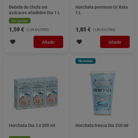
Bebida de chufa sin
Horchata premium Or Xata
azúcares añadidos Dia 1 L
1 L
Sin gluten
1,59 €
1,85 €
(1,59 €/LITRO)
(1,85 €/LITRO)
Añadir
Añadir
Novedad
Horchata Dia 3 x 200 ml
Horchata fresca Dia 250 ml