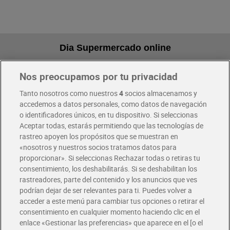
Dia Supermercado online
Nos preocupamos por tu privacidad
Pide hoy, recibe hoy
Entrega rápida y en la franja horaria que mejor te venga.
Tanto nosotros como nuestros
4
socios almacenamos y
accedemos a datos personales, como datos de navegación
o identificadores únicos, en tu dispositivo. Si seleccionas
Envío gratis por compras superiores a 100€
Aceptar todas, estarás permitiendo que las tecnologías de
Envío estandar por 4,99€
rastreo apoyen los propósitos que se muestran en
«nosotros y nuestros socios tratamos datos para
Glovo y Uber Eats
proporcionar». Si seleccionas Rechazar todas o retiras tu
Solicita tu factura de Glovo o Uber Eats
consentimiento, los deshabilitarás. Si se deshabilitan los
rastreadores, parte del contenido y los anuncios que ves
podrían dejar de ser relevantes para ti. Puedes volver a
Únete al CLUB Dia
acceder a este menú para cambiar tus opciones o retirar el
Disfruta las ventajas y ofertas exclusivas.
consentimiento en cualquier momento haciendo clic en el
Descárgate la APP Dia
enlace «Gestionar las preferencias» que aparece en el [o el