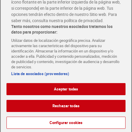
ícono flotante en la parte inferior izquierda de la página web,
Folletos y Tiendas
si corresponde] en la parte inferior de la página web. Tus
Descubre las mejores ofertas y busca tu tienda más cercana
opciones tendrán efecto dentro de nuestro Sitio web. Para
saber más, consulta nuestra política de privacidad.
Tanto nosotros como nuestros asociados tratamos los
Tarjeta MaX Dia
Te devuelve hasta 8€/mes de tus compras.
datos para proporcionar:
¡Solicita tu tarjeta de crédito aquí!
Utilizar datos de localización geográfica precisa. Analizar
activamente las características del dispositivo para su
RECETAS
COMER MEJOR CADA DIA
EMPLEO
identificación. Almacenar la información en un dispositivo y/o
acceder a ella. Publicidad y contenido personalizados, medición
COLABORA CON DIA
ABRE TU TIENDA
DIA CORPORATE
de publicidad y contenido, investigación de audiencia y desarrollo
de servicios.
Lista de asociados (proveedores)
Aceptar todas
Atención al cliente
Español
Español
Català
Rechazar todas
English
Política de privacidad
Política de cookies
1
Português
Configurar cookies
Aviso legal
Condiciones de compra