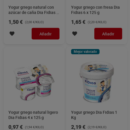
Yogur griego natural con
Yogur griego con fresa Dia
azúcar de caña Dia Fidias 6
Fidias 6 x 125 g
x 125 g
1,50 €
1,65 €
(2,00 €/KILO)
(2,20 €/KILO)
Añadir
Añadir
Mejor valorado
Yogur griego natural ligero
Yogur griego Dia Fidias 1
Dia Fidias 4 x 125 g
Kg
0,97 €
2,19 €
(1,94 €/KILO)
(2,19 €/KILO)