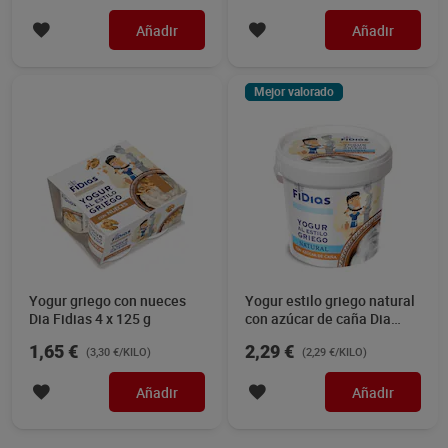
Añadir
Añadir
Mejor valorado
Yogur griego con nueces
Yogur estilo griego natural
Dia Fidias 4 x 125 g
con azúcar de caña Dia
Fidias 1 kg
1,65 €
2,29 €
(3,30 €/KILO)
(2,29 €/KILO)
Añadir
Añadir