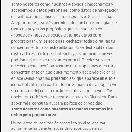
Tanto nosotros como nuestros
4
socios almacenamos y
accedemos a datos personales, como datos de navegación
o identificadores únicos, en tu dispositivo. Si seleccionas
Envío gratis por compras superiores a 100€
Aceptar todas, estarás permitiendo que las tecnologías de
Envío estandar por 4,99€
rastreo apoyen los propósitos que se muestran en
«nosotros y nuestros socios tratamos datos para
Glovo y Uber Eats
proporcionar». Si seleccionas Rechazar todas o retiras tu
Solicita tu factura de Glovo o Uber Eats
consentimiento, los deshabilitarás. Si se deshabilitan los
rastreadores, parte del contenido y los anuncios que ves
podrían dejar de ser relevantes para ti. Puedes volver a
Únete al CLUB Dia
acceder a este menú para cambiar tus opciones o retirar el
Disfruta las ventajas y ofertas exclusivas.
consentimiento en cualquier momento haciendo clic en el
Descárgate la APP Dia
enlace «Gestionar las preferencias» que aparece en el [o el
ícono flotante en la parte inferior izquierda de la página web,
Folletos y Tiendas
si corresponde] en la parte inferior de la página web. Tus
Descubre las mejores ofertas y busca tu tienda más cercana
opciones tendrán efecto dentro de nuestro Sitio web. Para
saber más, consulta nuestra política de privacidad.
Tanto nosotros como nuestros asociados tratamos los
Tarjeta MaX Dia
Te devuelve hasta 8€/mes de tus compras.
datos para proporcionar:
¡Solicita tu tarjeta de crédito aquí!
Utilizar datos de localización geográfica precisa. Analizar
activamente las características del dispositivo para su
RECETAS
COMER MEJOR CADA DIA
EMPLEO