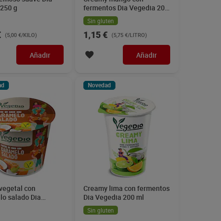
 250 g
fermentos Dia Vegedia 200
ml
Sin gluten
€
1,15 €
(5,00 €/KILO)
(5,75 €/LITRO)
Añadir
Añadir
ad
Novedad
vegetal con
Creamy lima con fermentos
lo salado Dia
Dia Vegedia 200 ml
a 150 g
Sin gluten