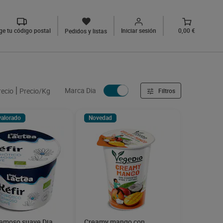
ige tu código postal
Iniciar sesión
0,00 €
Pedidos y listas
Marca Dia
recio
Precio/Kg
Filtros
valorado
Novedad
remoso suave Dia
Creamy mango con