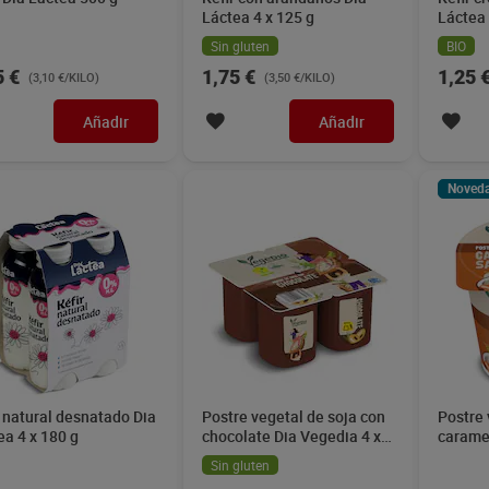
Láctea 4 x 125 g
Láctea
Sin gluten
BIO
5 €
1,75 €
1,25 
(3,10 €/KILO)
(3,50 €/KILO)
Añadir
Añadir
Noved
r natural desnatado Dia
Postre vegetal de soja con
Postre 
ea 4 x 180 g
chocolate Dia Vegedia 4 x
carame
100 g
Vegedi
Sin gluten