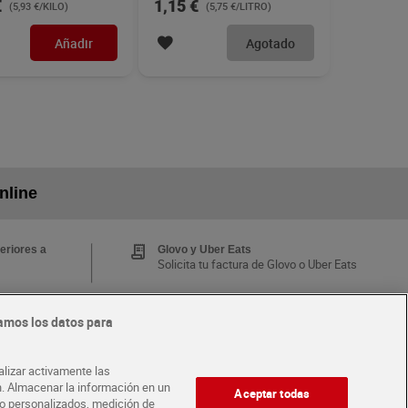
€
1,15 €
(5,93 €/KILO)
(5,75 €/LITRO)
Añadir
Agotado
nline
eriores a
Glovo y Uber Eats
Solicita tu factura de Glovo o Uber Eats
amos los datos para
Tarjeta MaX Dia
Te devuelve hasta 8€/mes de tus
 y busca
compras.
alizar activamente las
¡Solicita tu tarjeta de crédito aquí!
ón. Almacenar la información en un
Aceptar todas
ido personalizados, medición de