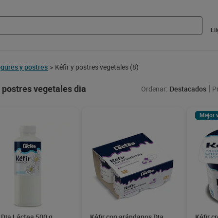
El
gures y postres
Kéfir y postres vegetales
(8)
>
y postres vegetales dia
Ordenar:
Destacados
P
Mejor 
r Dia Láctea 500 g
Kéfir con arándanos Dia
Kéfir c