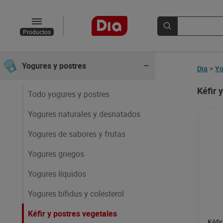
Huevos, leche y mantequilla
Productos
Panadería
Yogures y postres
Dia
>
Yo
Kéfir 
Todo yogures y postres
Yogures naturales y desnatados
Yogures de sabores y frutas
Yogures griegos
Yogures líquidos
Yogures bífidus y colesterol
Kéfir y postres vegetales
Kéfi