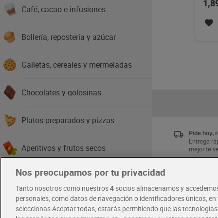
1,8
Café, cacao e infusiones
Bollería, repostería y azúcar
Galletas, cereales y mermeladas
Chocolates y golosinas
Platos preparados y pizzas
Pide hoy, 
Entrega ráp
Aperitivos y frutos secos
mejor te v
Nos preocupamos por tu privacidad
Agua y refrescos
Únete al 
Tanto nosotros como nuestros
4
socios almacenamos y accedemos
Disfruta la
exclusivas
personales, como datos de navegación o identificadores únicos, en t
Zumos y smoothies
Descárgat
seleccionas Aceptar todas, estarás permitiendo que las tecnología