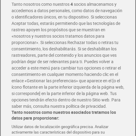
Tanto nosotros como nuestros
4
socios almacenamos y
accedemos a datos personales, como datos de navegación
o identificadores únicos, en tu dispositivo. Si seleccionas
Envío gratis por compras superiores a 100€
Aceptar todas, estarás permitiendo que las tecnologías de
Envío estandar por 4,99€
rastreo apoyen los propósitos que se muestran en
«nosotros y nuestros socios tratamos datos para
Glovo y Uber Eats
proporcionar». Si seleccionas Rechazar todas o retiras tu
Solicita tu factura de Glovo o Uber Eats
consentimiento, los deshabilitarás. Si se deshabilitan los
rastreadores, parte del contenido y los anuncios que ves
podrían dejar de ser relevantes para ti. Puedes volver a
Únete al CLUB Dia
acceder a este menú para cambiar tus opciones o retirar el
Disfruta las ventajas y ofertas exclusivas.
consentimiento en cualquier momento haciendo clic en el
Descárgate la APP Dia
enlace «Gestionar las preferencias» que aparece en el [o el
ícono flotante en la parte inferior izquierda de la página web,
Folletos y Tiendas
si corresponde] en la parte inferior de la página web. Tus
Descubre las mejores ofertas y busca tu tienda más cercana
opciones tendrán efecto dentro de nuestro Sitio web. Para
saber más, consulta nuestra política de privacidad.
Tanto nosotros como nuestros asociados tratamos los
Tarjeta MaX Dia
Te devuelve hasta 8€/mes de tus compras.
datos para proporcionar:
¡Solicita tu tarjeta de crédito aquí!
Utilizar datos de localización geográfica precisa. Analizar
activamente las características del dispositivo para su
RECETAS
COMER MEJOR CADA DIA
EMPLEO