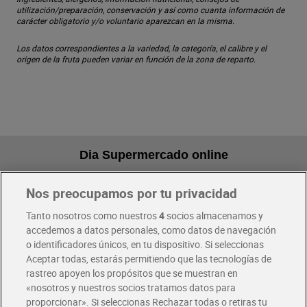
utilización/preparación, conservación y así como cuanta información de
carácter obligatorio y/o voluntario aparezcan en la misma.
Los datos correspondientes a la variedad, la categoría, el calibre y el
origen de la fruta pueden variar en función de la zona de reparto.
Dia Supermercado online
Nos preocupamos por tu privacidad
Pide hoy, recibe hoy
Entrega rápida y en la franja horaria que mejor te venga.
Tanto nosotros como nuestros
4
socios almacenamos y
accedemos a datos personales, como datos de navegación
o identificadores únicos, en tu dispositivo. Si seleccionas
Envío gratis por compras superiores a 100€
Aceptar todas, estarás permitiendo que las tecnologías de
Envío estandar por 4,99€
rastreo apoyen los propósitos que se muestran en
«nosotros y nuestros socios tratamos datos para
Glovo y Uber Eats
proporcionar». Si seleccionas Rechazar todas o retiras tu