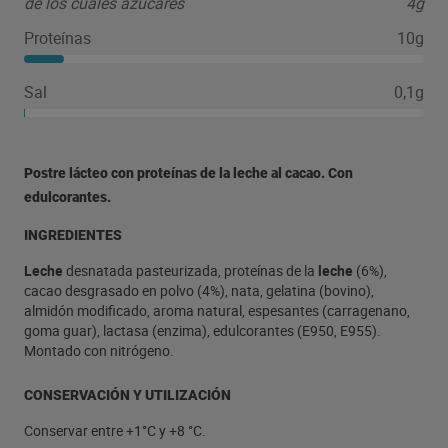
de los cuales azúcares
4g
Proteínas
10g
Sal
0,1g
Postre lácteo con proteínas de la leche al cacao. Con
edulcorantes.
INGREDIENTES
Leche
desnatada pasteurizada, proteínas de la
leche
(6%),
cacao desgrasado en polvo (4%), nata, gelatina (bovino),
almidón modificado, aroma natural, espesantes (carragenano,
goma guar), lactasa (enzima), edulcorantes (E950, E955).
Montado con nitrógeno.
CONSERVACIÓN Y UTILIZACIÓN
Conservar entre +1°C y +8 °C.