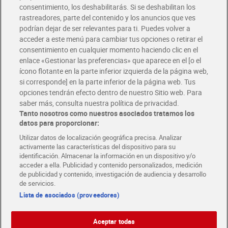
Solicita tu factura de Glovo o Uber Eats
consentimiento, los deshabilitarás. Si se deshabilitan los
rastreadores, parte del contenido y los anuncios que ves
podrían dejar de ser relevantes para ti. Puedes volver a
Únete al CLUB Dia
acceder a este menú para cambiar tus opciones o retirar el
Disfruta las ventajas y ofertas exclusivas.
consentimiento en cualquier momento haciendo clic en el
Descárgate la APP Dia
enlace «Gestionar las preferencias» que aparece en el [o el
ícono flotante en la parte inferior izquierda de la página web,
Folletos y Tiendas
si corresponde] en la parte inferior de la página web. Tus
Descubre las mejores ofertas y busca tu tienda más cercana
opciones tendrán efecto dentro de nuestro Sitio web. Para
saber más, consulta nuestra política de privacidad.
Tanto nosotros como nuestros asociados tratamos los
Tarjeta MaX Dia
Te devuelve hasta 8€/mes de tus compras.
datos para proporcionar:
¡Solicita tu tarjeta de crédito aquí!
Utilizar datos de localización geográfica precisa. Analizar
activamente las características del dispositivo para su
RECETAS
COMER MEJOR CADA DIA
EMPLEO
identificación. Almacenar la información en un dispositivo y/o
acceder a ella. Publicidad y contenido personalizados, medición
COLABORA CON DIA
ABRE TU TIENDA
DIA CORPORATE
de publicidad y contenido, investigación de audiencia y desarrollo
de servicios.
Lista de asociados (proveedores)
Aceptar todas