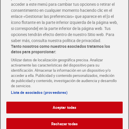
Únete al CLUB Dia
acceder a este menú para cambiar tus opciones o retirar el
Disfruta las ventajas y ofertas exclusivas.
consentimiento en cualquier momento haciendo clic en el
Descárgate la APP Dia
enlace «Gestionar las preferencias» que aparece en el [o el
ícono flotante en la parte inferior izquierda de la página web,
Folletos y Tiendas
si corresponde] en la parte inferior de la página web. Tus
Descubre las mejores ofertas y busca tu tienda más cercana
opciones tendrán efecto dentro de nuestro Sitio web. Para
saber más, consulta nuestra política de privacidad.
Tanto nosotros como nuestros asociados tratamos los
Tarjeta MaX Dia
Te devuelve hasta 8€/mes de tus compras.
datos para proporcionar:
¡Solicita tu tarjeta de crédito aquí!
Utilizar datos de localización geográfica precisa. Analizar
activamente las características del dispositivo para su
RECETAS
COMER MEJOR CADA DIA
EMPLEO
identificación. Almacenar la información en un dispositivo y/o
acceder a ella. Publicidad y contenido personalizados, medición
COLABORA CON DIA
ABRE TU TIENDA
DIA CORPORATE
de publicidad y contenido, investigación de audiencia y desarrollo
de servicios.
Lista de asociados (proveedores)
Aceptar todas
Atención al cliente
Español
Español
Català
Rechazar todas