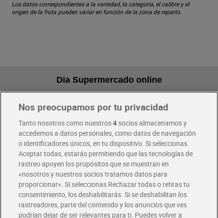
Los datos correspondientes a la variedad, la categoría, el calibre y el
origen de la fruta pueden variar en función de la zona de reparto.
Dia Supermercado online
Nos preocupamos por tu privacidad
Pide hoy, recibe hoy
Entrega rápida y en la franja horaria que mejor te venga.
Tanto nosotros como nuestros
4
socios almacenamos y
accedemos a datos personales, como datos de navegación
o identificadores únicos, en tu dispositivo. Si seleccionas
Envío gratis por compras superiores a 100€
Aceptar todas, estarás permitiendo que las tecnologías de
Envío estandar por 4,99€
rastreo apoyen los propósitos que se muestran en
«nosotros y nuestros socios tratamos datos para
Glovo y Uber Eats
proporcionar». Si seleccionas Rechazar todas o retiras tu
Solicita tu factura de Glovo o Uber Eats
consentimiento, los deshabilitarás. Si se deshabilitan los
rastreadores, parte del contenido y los anuncios que ves
podrían dejar de ser relevantes para ti. Puedes volver a