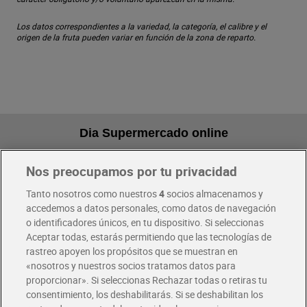
Los datos correspondientes a la variedad, la categoría, el calibre y el
origen de la fruta pueden variar en función de la zona de reparto.
Dia Supermercado online
Nos preocupamos por tu privacidad
Pide hoy, recibe hoy
Entrega rápida y en la franja horaria que mejor te venga.
Tanto nosotros como nuestros
4
socios almacenamos y
accedemos a datos personales, como datos de navegación
o identificadores únicos, en tu dispositivo. Si seleccionas
Envío gratis por compras superiores a 100€
Aceptar todas, estarás permitiendo que las tecnologías de
Envío estandar por 4,99€
rastreo apoyen los propósitos que se muestran en
«nosotros y nuestros socios tratamos datos para
Glovo y Uber Eats
proporcionar». Si seleccionas Rechazar todas o retiras tu
Solicita tu factura de Glovo o Uber Eats
consentimiento, los deshabilitarás. Si se deshabilitan los