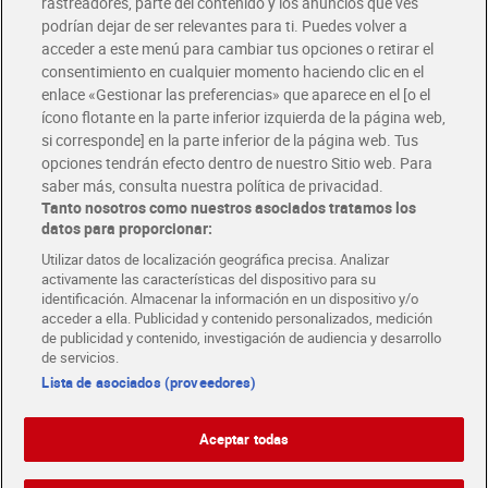
rastreadores, parte del contenido y los anuncios que ves
podrían dejar de ser relevantes para ti. Puedes volver a
Únete al CLUB Dia
acceder a este menú para cambiar tus opciones o retirar el
Disfruta las ventajas y ofertas exclusivas.
consentimiento en cualquier momento haciendo clic en el
Descárgate la APP Dia
enlace «Gestionar las preferencias» que aparece en el [o el
ícono flotante en la parte inferior izquierda de la página web,
Folletos y Tiendas
si corresponde] en la parte inferior de la página web. Tus
Descubre las mejores ofertas y busca tu tienda más cercana
opciones tendrán efecto dentro de nuestro Sitio web. Para
saber más, consulta nuestra política de privacidad.
Tanto nosotros como nuestros asociados tratamos los
Tarjeta MaX Dia
Te devuelve hasta 8€/mes de tus compras.
datos para proporcionar:
¡Solicita tu tarjeta de crédito aquí!
Utilizar datos de localización geográfica precisa. Analizar
activamente las características del dispositivo para su
RECETAS
COMER MEJOR CADA DIA
EMPLEO
identificación. Almacenar la información en un dispositivo y/o
acceder a ella. Publicidad y contenido personalizados, medición
COLABORA CON DIA
ABRE TU TIENDA
DIA CORPORATE
de publicidad y contenido, investigación de audiencia y desarrollo
de servicios.
Lista de asociados (proveedores)
Aceptar todas
Atención al cliente
Español
Español