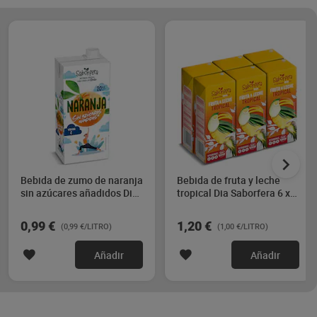
Bebida de zumo de naranja
Bebida de fruta y leche
sin azúcares añadidos Dia
tropical Dia Saborfera 6 x
Saborfera 1 L
200 ml
0,99 €
1,20 €
(0,99 €/LITRO)
(1,00 €/LITRO)
Añadir
Añadir