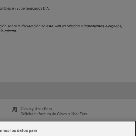
ponibles en supermercados DIA.
ón sobre la declaración en esta web en relación a ingredientes, alérgenos,
n la misma.
Glovo y Uber Eats
Solicita tu factura de Glovo o Uber Eats
amos los datos para