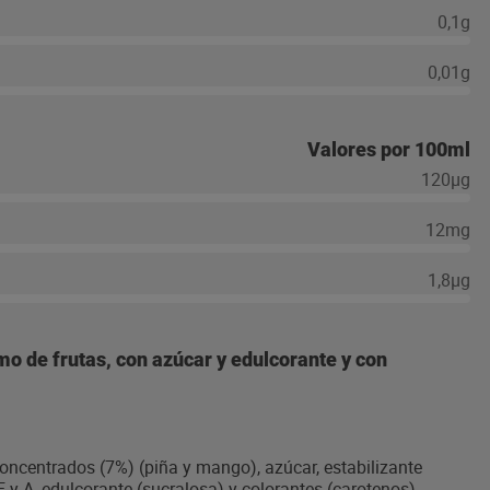
0,1g
0,01g
Valores por 100ml
120µg
12mg
1,8µg
o de frutas, con azúcar y edulcorante y con
concentrados (7%) (piña y mango), azúcar, estabilizante
 E y A, edulcorante (sucralosa) y colorantes (carotenos).