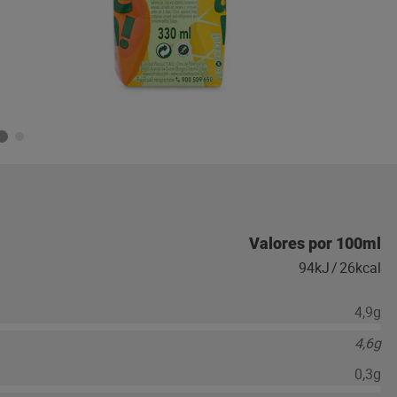
Valores por 100ml
94kJ
/
26kcal
4,9g
4,6g
0,3g