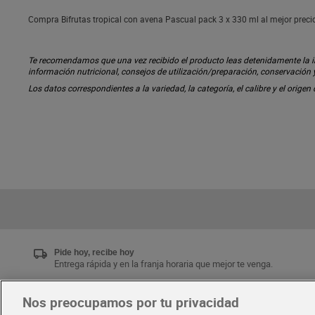
Compra Bifrutas tropical con avena Pascual pack 3 x 330 ml al mejor precio
Te recomendamos que una vez recibido el producto leas detenidamente la inf
información nutricional, consejos de utilización/preparación, conservación
Los datos correspondientes a la variedad, la categoría, el calibre y el origen
Pide hoy, recibe hoy
Entrega rápida y en la franja horaria que mejor te venga.
Nos preocupamos por tu privacidad