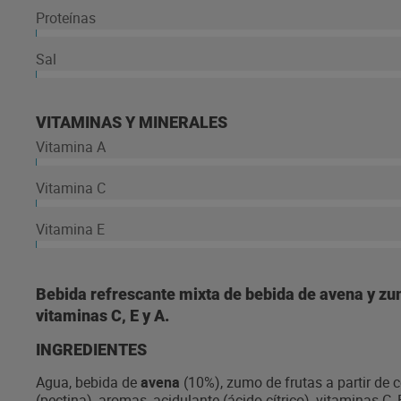
Proteínas
Sal
VITAMINAS Y MINERALES
Vitamina A
Vitamina C
Vitamina E
Bebida refrescante mixta de bebida de avena y zum
vitaminas C, E y A.
INGREDIENTES
Agua, bebida de
avena
(10%), zumo de frutas a partir de 
(pectina), aromas, acidulante (ácido cítrico), vitaminas C,