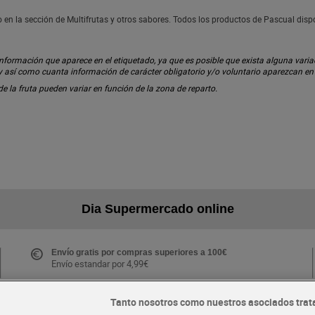
 en la sección de Multifrutas y otros sabores. Todos los productos de Pascual dis
ormación que aparece en el etiquetado, ya que es posible que exista alguna variaci
 y así como cuanta información de carácter obligatorio y/o voluntario aparezcan e
 de la fruta pueden variar en función de la zona de reparto.
Dia Supermercado online
Envío gratis por compras superiores a 100€
Envío estandar por 4,99€
Tanto nosotros como nuestros asociados trat