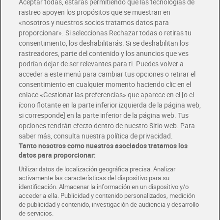
Aceptar todas, estarás permitiendo que las tecnologías de
Envío estandar por 4,99€
rastreo apoyen los propósitos que se muestran en
«nosotros y nuestros socios tratamos datos para
Glovo y Uber Eats
proporcionar». Si seleccionas Rechazar todas o retiras tu
Solicita tu factura de Glovo o Uber Eats
consentimiento, los deshabilitarás. Si se deshabilitan los
rastreadores, parte del contenido y los anuncios que ves
podrían dejar de ser relevantes para ti. Puedes volver a
Únete al CLUB Dia
acceder a este menú para cambiar tus opciones o retirar el
Disfruta las ventajas y ofertas exclusivas.
consentimiento en cualquier momento haciendo clic en el
Descárgate la APP Dia
enlace «Gestionar las preferencias» que aparece en el [o el
ícono flotante en la parte inferior izquierda de la página web,
Folletos y Tiendas
si corresponde] en la parte inferior de la página web. Tus
Descubre las mejores ofertas y busca tu tienda más cercana
opciones tendrán efecto dentro de nuestro Sitio web. Para
saber más, consulta nuestra política de privacidad.
Tanto nosotros como nuestros asociados tratamos los
Tarjeta MaX Dia
Te devuelve hasta 8€/mes de tus compras.
datos para proporcionar:
¡Solicita tu tarjeta de crédito aquí!
Utilizar datos de localización geográfica precisa. Analizar
activamente las características del dispositivo para su
RECETAS
COMER MEJOR CADA DIA
EMPLEO
identificación. Almacenar la información en un dispositivo y/o
acceder a ella. Publicidad y contenido personalizados, medición
COLABORA CON DIA
ABRE TU TIENDA
DIA CORPORATE
de publicidad y contenido, investigación de audiencia y desarrollo
de servicios.