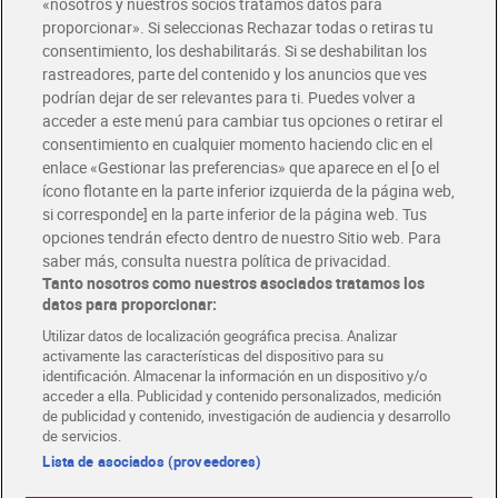
«nosotros y nuestros socios tratamos datos para
Glovo y Uber Eats
proporcionar». Si seleccionas Rechazar todas o retiras tu
Solicita tu factura de Glovo o Uber Eats
consentimiento, los deshabilitarás. Si se deshabilitan los
rastreadores, parte del contenido y los anuncios que ves
podrían dejar de ser relevantes para ti. Puedes volver a
Únete al CLUB Dia
acceder a este menú para cambiar tus opciones o retirar el
Disfruta las ventajas y ofertas exclusivas.
consentimiento en cualquier momento haciendo clic en el
Descárgate la APP Dia
enlace «Gestionar las preferencias» que aparece en el [o el
ícono flotante en la parte inferior izquierda de la página web,
Folletos y Tiendas
si corresponde] en la parte inferior de la página web. Tus
Descubre las mejores ofertas y busca tu tienda más cercana
opciones tendrán efecto dentro de nuestro Sitio web. Para
saber más, consulta nuestra política de privacidad.
Tanto nosotros como nuestros asociados tratamos los
Tarjeta MaX Dia
Te devuelve hasta 8€/mes de tus compras.
datos para proporcionar:
¡Solicita tu tarjeta de crédito aquí!
Utilizar datos de localización geográfica precisa. Analizar
activamente las características del dispositivo para su
RECETAS
COMER MEJOR CADA DIA
EMPLEO
identificación. Almacenar la información en un dispositivo y/o
acceder a ella. Publicidad y contenido personalizados, medición
COLABORA CON DIA
ABRE TU TIENDA
DIA CORPORATE
de publicidad y contenido, investigación de audiencia y desarrollo
de servicios.
Lista de asociados (proveedores)