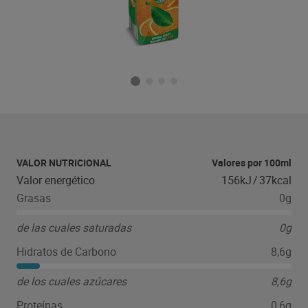
VALOR NUTRICIONAL
Valores por 100ml
Valor energético
156kJ
/
37kcal
Grasas
0g
de las cuales saturadas
0g
Hidratos de Carbono
8,6g
de los cuales azúcares
8,6g
Proteínas
0,6g