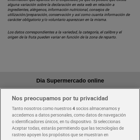
alguna variación sobre la declaración en esta web en relación a
ingredientes, alérgenos, información nutricional, consejos de
utilización/preparación, conservación y así como cuanta información de
carácter obligatorio y/o voluntario aparezcan en la misma.
Los datos correspondientes a la variedad, la categoría, el calibre y el
origen de la fruta pueden variar en función de la zona de reparto.
Dia Supermercado online
Nos preocupamos por tu privacidad
Pide hoy, recibe hoy
Entrega rápida y en la franja horaria que mejor te venga.
Tanto nosotros como nuestros
4
socios almacenamos y
accedemos a datos personales, como datos de navegación
o identificadores únicos, en tu dispositivo. Si seleccionas
Envío gratis por compras superiores a 100€
Aceptar todas, estarás permitiendo que las tecnologías de
Envío estandar por 4,99€
rastreo apoyen los propósitos que se muestran en