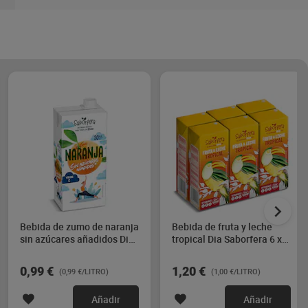
Bebida de zumo de naranja
Bebida de fruta y leche
sin azúcares añadidos Dia
tropical Dia Saborfera 6 x
Saborfera 1 L
200 ml
0,99 €
1,20 €
(0,99 €/LITRO)
(1,00 €/LITRO)
Añadir
Añadir