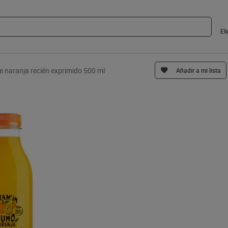
El
 naranja recién exprimido 500 ml
Añadir a mi lista