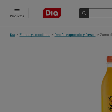
Productos
>
Dia
>
Zumos y smoothies
>
Recién exprimido y fresco
Zumo de