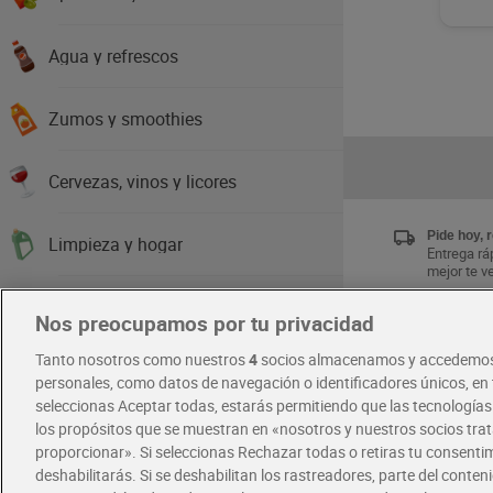
Agua y refrescos
Zumos y smoothies
Cervezas, vinos y licores
Pide hoy, 
Limpieza y hogar
Entrega ráp
mejor te v
Higiene y cuidado del cuerpo
Nos preocupamos por tu privacidad
Únete al 
Tanto nosotros como nuestros
4
socios almacenamos y accedemos
Disfruta la
Cabello y perfumería
exclusivas
personales, como datos de navegación o identificadores únicos, en t
Descárgat
seleccionas Aceptar todas, estarás permitiendo que las tecnología
los propósitos que se muestran en «nosotros y nuestros socios tr
Salud y parafarmacia
proporcionar». Si seleccionas Rechazar todas o retiras tu consentim
RECETAS
deshabilitarás. Si se deshabilitan los rastreadores, parte del conten