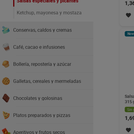
Salsas especiales y picantes
1,3
Ketchup, mayonesa y mostaza
Conservas, caldos y cremas
Nov
Café, cacao e infusiones
Bollería, repostería y azúcar
Galletas, cereales y mermeladas
Sals
Chocolates y golosinas
315 
Sin 
Platos preparados y pizzas
1,6
Aperitivos y frutos secos