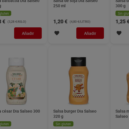
a barbacoa Dia Salseo
Salsa de soja Dia Salseo
Salsa d
g
250 ml
300 g
gluten
Sin glu
8 €
1,20 €
1,25 
(3,28 €/KILO)
(4,80 €/LITRO)
Añadir
Añadir
a césar Dia Salseo 300
Salsa burger Dia Salseo
Salsa m
320 g
Salseo
gluten
Sin gluten