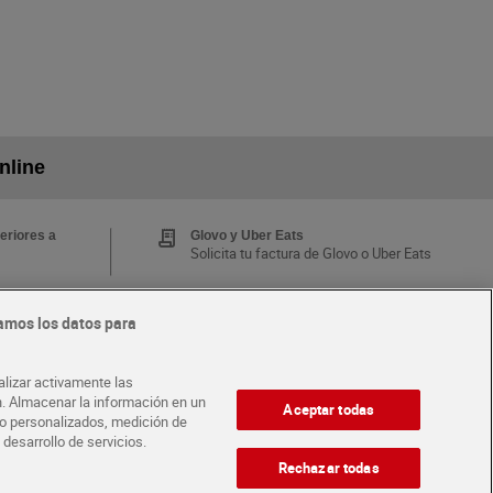
nline
eriores a
Glovo y Uber Eats
Solicita tu factura de Glovo o Uber Eats
amos los datos para
Tarjeta MaX Dia
Te devuelve hasta 8€/mes de tus
 y busca
compras.
alizar activamente las
¡Solicita tu tarjeta de crédito aquí!
ón. Almacenar la información en un
Aceptar todas
ido personalizados, medición de
 desarrollo de servicios.
·
·
A CON DIA
ABRE TU TIENDA
DIA CORPORATE
Rechazar todas