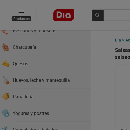
Carnes
Productos
Pescados y mariscos
Dia
>
Ac
Charcutería
Salsas
salse
Quesos
Huevos, leche y mantequilla
Panadería
Yogures y postres
Congelados y helados