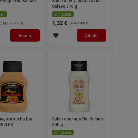
e yogur Dia Salseo
Salsa miel y mostaza Dia
Salseo 310 g
ten
Sin gluten
€
1,32 €
(4,17 €/KILO)
(4,26 €/KILO)
Añadir
Añadir
ayo sriracha Dia
Salsa ranchera Dia Salseo
 300 ml
300 g
Sin gluten