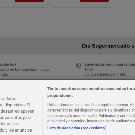
Dia Supermercado o
recibe hoy
Envío gratis por compras sup
ida y en la franja horaria que
100€
enga.
Envío estandar por 4,99€
Tanto nosotros como nuestros asociados trat
CLUB Dia
proporcionar:
Folletos y Tiendas
 a datos
s ventajas y ofertas
Descubre las mejores ofertas
.
tu tienda más cercana
u dispositivo. Si
Utilizar datos de localización geográfica precisa. An
e la APP Dia
características del dispositivo para su identificaci
s de rastreo apoyen
dispositivo y/o acceder a ella. Publicidad y conten
atamos datos para
publicidad y contenido, investigación de audiencia y
iento, los
·
·
·
COMER MEJOR CADA DIA
EMPLEO
COLABOR
Lista de asociados (proveedores)
ido y los anuncios