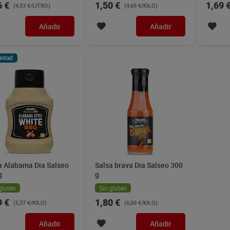
6 €
1,50 €
1,69 
(4,53 €/LITRO)
(4,69 €/KILO)
Añadir
Añadir
edad
a Alabama Dia Salseo
Salsa brava Dia Salseo 300
g
g
gluten
Sin gluten
9 €
1,80 €
(5,37 €/KILO)
(6,00 €/KILO)
Añadir
Añadir