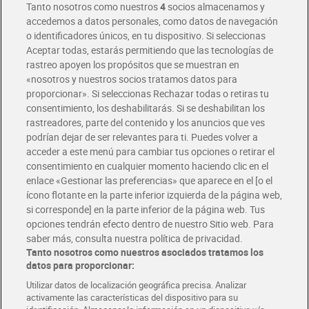
Tanto nosotros como nuestros
4
socios almacenamos y
accedemos a datos personales, como datos de navegación
o identificadores únicos, en tu dispositivo. Si seleccionas
Envío gratis por compras superiores a 100€
Aceptar todas, estarás permitiendo que las tecnologías de
Envío estandar por 4,99€
rastreo apoyen los propósitos que se muestran en
«nosotros y nuestros socios tratamos datos para
Glovo y Uber Eats
proporcionar». Si seleccionas Rechazar todas o retiras tu
Solicita tu factura de Glovo o Uber Eats
consentimiento, los deshabilitarás. Si se deshabilitan los
rastreadores, parte del contenido y los anuncios que ves
podrían dejar de ser relevantes para ti. Puedes volver a
Únete al CLUB Dia
acceder a este menú para cambiar tus opciones o retirar el
Disfruta las ventajas y ofertas exclusivas.
consentimiento en cualquier momento haciendo clic en el
Descárgate la APP Dia
enlace «Gestionar las preferencias» que aparece en el [o el
ícono flotante en la parte inferior izquierda de la página web,
Folletos y Tiendas
si corresponde] en la parte inferior de la página web. Tus
Descubre las mejores ofertas y busca tu tienda más cercana
opciones tendrán efecto dentro de nuestro Sitio web. Para
saber más, consulta nuestra política de privacidad.
Tanto nosotros como nuestros asociados tratamos los
Tarjeta MaX Dia
Te devuelve hasta 8€/mes de tus compras.
datos para proporcionar:
¡Solicita tu tarjeta de crédito aquí!
Utilizar datos de localización geográfica precisa. Analizar
activamente las características del dispositivo para su
RECETAS
COMER MEJOR CADA DIA
EMPLEO