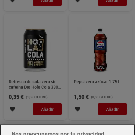
Añadir
Añadir
Refresco de cola zero sin
Pepsi zero azúcar 1.75 L
cafeína Dia Hola Cola 330
ml
0,35 €
1,50 €
(1,06 €/LITRO)
(0,86 €/LITRO)
Añadir
Añadir
Nos preocupamos por tu privacidad