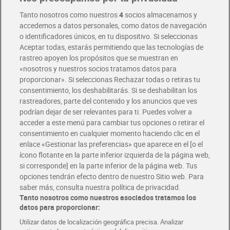
Tanto nosotros como nuestros
4
socios almacenamos y
accedemos a datos personales, como datos de navegación
o identificadores únicos, en tu dispositivo. Si seleccionas
Aceptar todas, estarás permitiendo que las tecnologías de
rastreo apoyen los propósitos que se muestran en
«nosotros y nuestros socios tratamos datos para
proporcionar». Si seleccionas Rechazar todas o retiras tu
consentimiento, los deshabilitarás. Si se deshabilitan los
Pepsi zero azúcar sabor
Coca-Cola zero azúcar zero
rastreadores, parte del contenido y los anuncios que ves
lima 1,75 L
cafeína 1.25 L
podrían dejar de ser relevantes para ti. Puedes volver a
1,75 €
1,55 €
(1,00 €/LITRO)
(1,24 €/LITRO)
acceder a este menú para cambiar tus opciones o retirar el
consentimiento en cualquier momento haciendo clic en el
Agotado
Añadir
enlace «Gestionar las preferencias» que aparece en el [o el
ícono flotante en la parte inferior izquierda de la página web,
si corresponde] en la parte inferior de la página web. Tus
opciones tendrán efecto dentro de nuestro Sitio web. Para
saber más, consulta nuestra política de privacidad.
Tanto nosotros como nuestros asociados tratamos los
datos para proporcionar:
Utilizar datos de localización geográfica precisa. Analizar