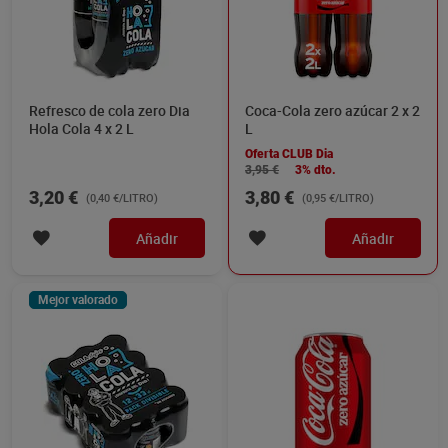
Refresco de cola zero Dia
Coca-Cola zero azúcar 2 x 2
Hola Cola 4 x 2 L
L
Oferta CLUB Dia
3,95 €
3% dto.
3,20 €
3,80 €
(0,40 €/LITRO)
(0,95 €/LITRO)
Añadir
Añadir
Mejor valorado