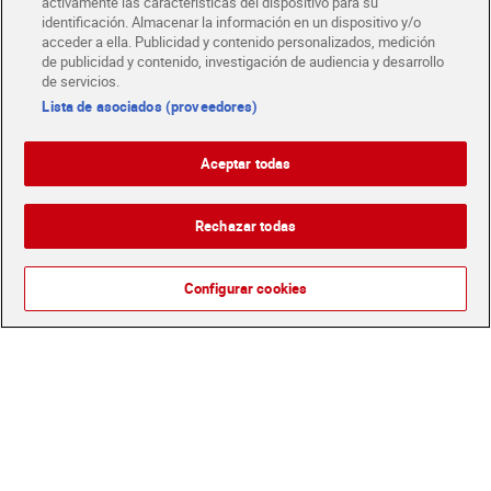
activamente las características del dispositivo para su
identificación. Almacenar la información en un dispositivo y/o
acceder a ella. Publicidad y contenido personalizados, medición
de publicidad y contenido, investigación de audiencia y desarrollo
de servicios.
Lista de asociados (proveedores)
Pepsi zero azúcar 2 x 1.75 L
Pepsi zero azúcar sabor
lima 330 ml
2,93 €
0,79 €
Aceptar todas
(0,84 €/LITRO)
(2,39 €/LITRO)
Añadir
Añadir
Rechazar todas
1
Configurar cookies