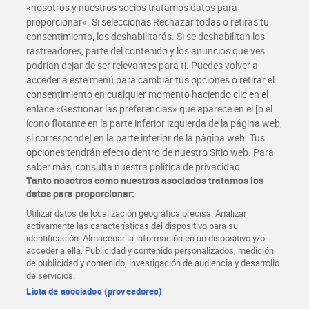
«nosotros y nuestros socios tratamos datos para
Glovo y Uber Eats
proporcionar». Si seleccionas Rechazar todas o retiras tu
Solicita tu factura de Glovo o Uber Eats
consentimiento, los deshabilitarás. Si se deshabilitan los
rastreadores, parte del contenido y los anuncios que ves
podrían dejar de ser relevantes para ti. Puedes volver a
Únete al CLUB Dia
acceder a este menú para cambiar tus opciones o retirar el
Disfruta las ventajas y ofertas exclusivas.
consentimiento en cualquier momento haciendo clic en el
Descárgate la APP Dia
enlace «Gestionar las preferencias» que aparece en el [o el
ícono flotante en la parte inferior izquierda de la página web,
Folletos y Tiendas
si corresponde] en la parte inferior de la página web. Tus
Descubre las mejores ofertas y busca tu tienda más cercana
opciones tendrán efecto dentro de nuestro Sitio web. Para
saber más, consulta nuestra política de privacidad.
Tanto nosotros como nuestros asociados tratamos los
Tarjeta MaX Dia
Te devuelve hasta 8€/mes de tus compras.
datos para proporcionar:
¡Solicita tu tarjeta de crédito aquí!
Utilizar datos de localización geográfica precisa. Analizar
activamente las características del dispositivo para su
RECETAS
COMER MEJOR CADA DIA
EMPLEO
identificación. Almacenar la información en un dispositivo y/o
acceder a ella. Publicidad y contenido personalizados, medición
COLABORA CON DIA
ABRE TU TIENDA
DIA CORPORATE
de publicidad y contenido, investigación de audiencia y desarrollo
de servicios.
Lista de asociados (proveedores)