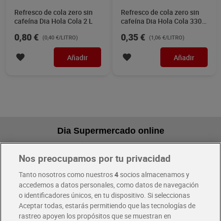
Refresco de cola zero sin
Refresco de cola zero sin
cafeína Dia Hola Cola 2 L
cafeína Dia Hola Cola 330
ml
0,80 €
0,35 €
(0,40 €/LITRO)
(1,06 €/LITRO)
Añadir
Añadir
Dia Supermercado online
Nos preocupamos por tu privacidad
Pide hoy, recibe hoy
Entrega rápida y en la franja horaria que mejor te venga.
Tanto nosotros como nuestros
4
socios almacenamos y
accedemos a datos personales, como datos de navegación
o identificadores únicos, en tu dispositivo. Si seleccionas
Envío gratis por compras superiores a 100€
Aceptar todas, estarás permitiendo que las tecnologías de
Envío estandar por 4,99€
rastreo apoyen los propósitos que se muestran en