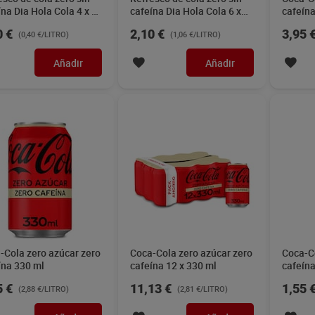
ína Dia Hola Cola 4 x 2
cafeína Dia Hola Cola 6 x
cafeína
330 ml
0 €
2,10 €
3,95 
(0,40 €/LITRO)
(1,06 €/LITRO)
Añadir
Añadir
-Cola zero azúcar zero
Coca-Cola zero azúcar zero
Coca-Co
ína 330 ml
cafeína 12 x 330 ml
cafeína
5 €
11,13 €
1,55 
(2,88 €/LITRO)
(2,81 €/LITRO)