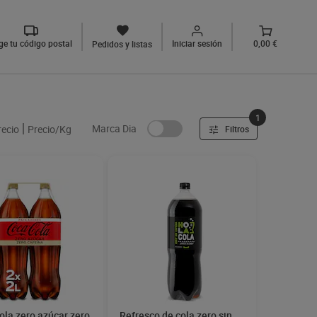
ige tu código postal
Iniciar sesión
0,00 €
Pedidos y listas
1
Marca Dia
recio
Precio/Kg
Filtros
la zero azúcar zero
Refresco de cola zero sin