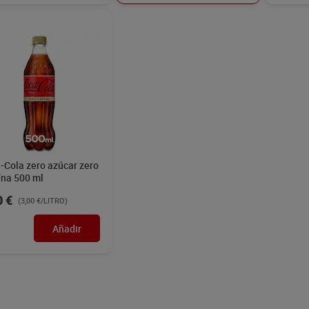
-Cola zero azúcar zero
ína 500 ml
0 €
(3,00 €/LITRO)
Añadir