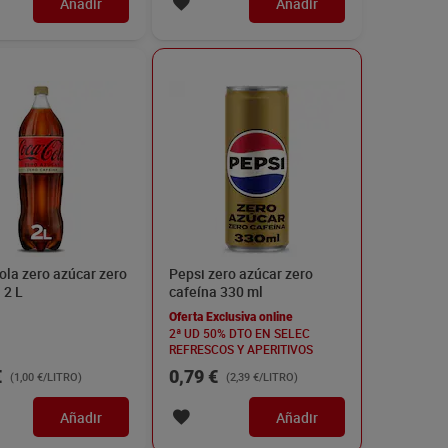
Añadir
Añadir
la zero azúcar zero
Pepsi zero azúcar zero
 2 L
cafeína 330 ml
Oferta Exclusiva online
2ª UD 50% DTO EN SELEC
REFRESCOS Y APERITIVOS
€
0,79 €
(1,00 €/LITRO)
(2,39 €/LITRO)
Añadir
Añadir