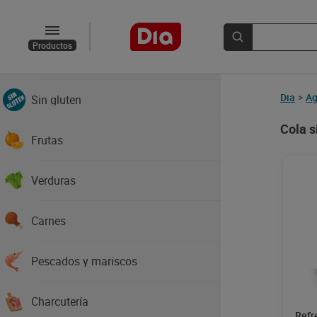
Novedades y recomendados
Productos
Verano
Dia
>
Ag
Sin gluten
Cola s
Frutas
Verduras
Carnes
Pescados y mariscos
Charcutería
Refr