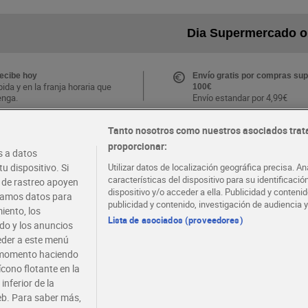
Dia Supermercado o
recibe hoy
Envío gratis por compras sup
ida y en la franja horaria que
100€
enga.
Envío estandar por 4,99€
Tanto nosotros como nuestros asociados trat
CLUB Dia
proporcionar:
Folletos y Tiendas
 a datos
s ventajas y ofertas
Descubre las mejores ofertas
.
tu tienda más cercana
u dispositivo. Si
Utilizar datos de localización geográfica precisa. An
e la APP Dia
características del dispositivo para su identificaci
s de rastreo apoyen
dispositivo y/o acceder a ella. Publicidad y conten
atamos datos para
publicidad y contenido, investigación de audiencia y
iento, los
·
·
·
COMER MEJOR CADA DIA
EMPLEO
COLABOR
Lista de asociados (proveedores)
ido y los anuncios
ceder a este menú
r momento haciendo
ícono flotante en la
inferior de la
eb. Para saber más,