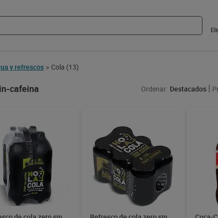
El
ua y refrescos
Cola
(13)
>
in-cafeina
Ordenar:
Destacados
P
esco de cola zero sin
Refresco de cola zero sin
Coca-Co