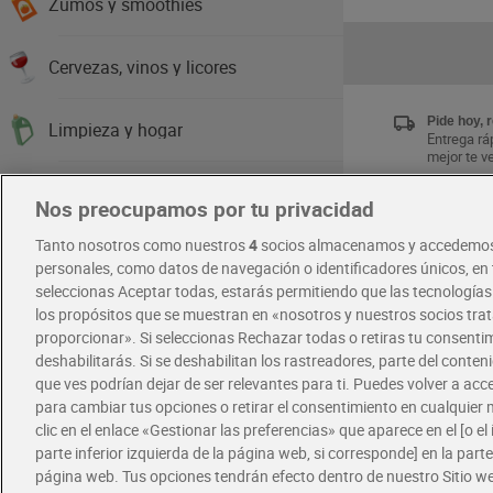
Zumos y smoothies
Cervezas, vinos y licores
Pide hoy, 
Limpieza y hogar
Entrega ráp
mejor te v
Higiene y cuidado del cuerpo
Nos preocupamos por tu privacidad
Únete al 
Tanto nosotros como nuestros
4
socios almacenamos y accedemos
Disfruta la
Cabello y perfumería
exclusivas
personales, como datos de navegación o identificadores únicos, en t
Descárgat
seleccionas Aceptar todas, estarás permitiendo que las tecnología
los propósitos que se muestran en «nosotros y nuestros socios tr
Salud y parafarmacia
proporcionar». Si seleccionas Rechazar todas o retiras tu consentim
RECETAS
deshabilitarás. Si se deshabilitan los rastreadores, parte del conten
Infantil
que ves podrían dejar de ser relevantes para ti. Puedes volver a ac
para cambiar tus opciones o retirar el consentimiento en cualquie
clic en el enlace «Gestionar las preferencias» que aparece en el [o el 
Mascotas
parte inferior izquierda de la página web, si corresponde] en la parte 
página web. Tus opciones tendrán efecto dentro de nuestro Sitio w