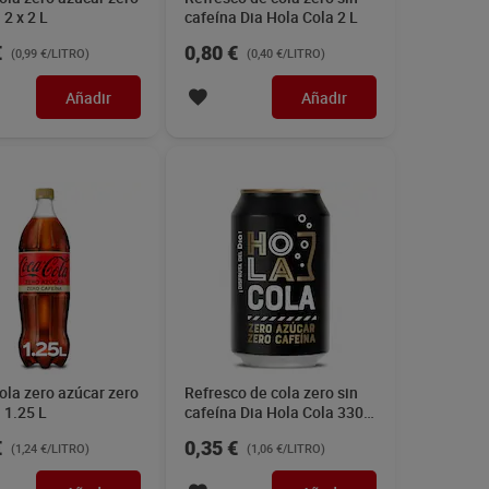
 2 x 2 L
cafeína Dia Hola Cola 2 L
€
0,80 €
(0,99 €/LITRO)
(0,40 €/LITRO)
Añadir
Añadir
la zero azúcar zero
Refresco de cola zero sin
 1.25 L
cafeína Dia Hola Cola 330
ml
€
0,35 €
(1,24 €/LITRO)
(1,06 €/LITRO)