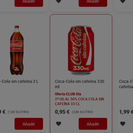
Añadir
Añadir
-Cola sin cafeína 2 L
Coca-Cola sin cafeína 330
Coca-Co
ml
cafeína
Oferta CLUB Dia
2ª UD AL 50% COCA COLA SIN
CAFEÍNA 33 CL
9 €
0,95 €
1,99 
(1,00 €/LITRO)
(2,88 €/LITRO)
Añadir
Añadir