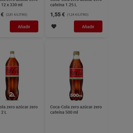
 12 x 330 ml
cafeína 1.25 L
 €
1,55 €
(2,81 €/LITRO)
(1,24 €/LITRO)
Añadir
Añadir
la zero azúcar zero
Coca-Cola zero azúcar zero
 2 L
cafeína 500 ml