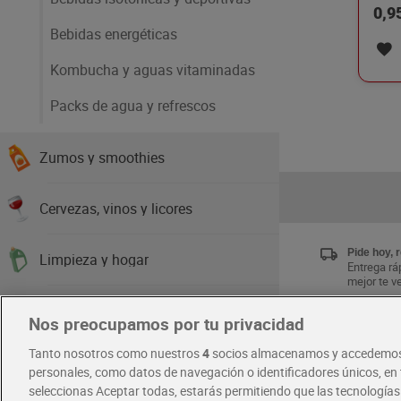
0,9
Bebidas energéticas
Kombucha y aguas vitaminadas
Packs de agua y refrescos
Zumos y smoothies
Cervezas, vinos y licores
Pide hoy, 
Limpieza y hogar
Entrega ráp
mejor te v
Higiene y cuidado del cuerpo
Nos preocupamos por tu privacidad
Únete al 
Tanto nosotros como nuestros
4
socios almacenamos y accedemos
Disfruta la
Cabello y perfumería
exclusivas
personales, como datos de navegación o identificadores únicos, en t
Descárgat
seleccionas Aceptar todas, estarás permitiendo que las tecnología