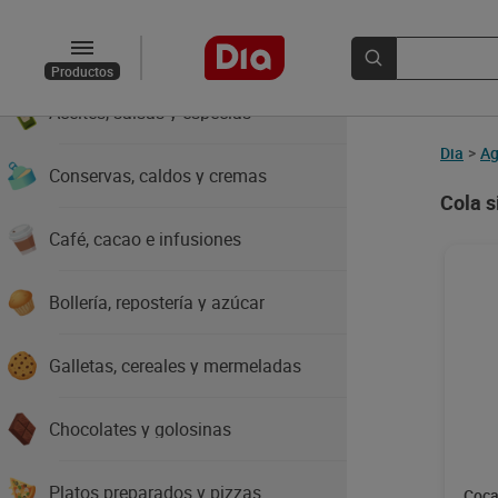
Arroz, pastas y legumbres
Productos
Aceites, salsas y especias
Dia
>
Ag
Conservas, caldos y cremas
Cola s
Café, cacao e infusiones
Bollería, repostería y azúcar
Galletas, cereales y mermeladas
Chocolates y golosinas
Platos preparados y pizzas
Coca