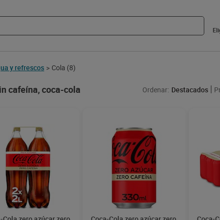
El
ua y refrescos
Cola
(8)
>
in cafeína, coca-cola
Ordenar:
Destacados
P
-Cola zero azúcar zero
Coca-Cola zero azúcar zero
Coca-Co