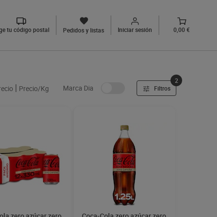
ige tu código postal
Iniciar sesión
0,00 €
Pedidos y listas
2
Marca Dia
recio
Precio/Kg
Filtros
la zero azúcar zero
Coca-Cola zero azúcar zero