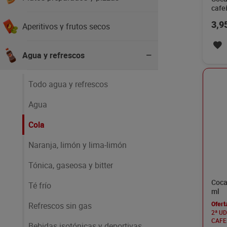
cafeí
3,9
Aperitivos y frutos secos
Agua y refrescos
Todo agua y refrescos
Agua
Cola
Naranja, limón y lima-limón
Tónica, gaseosa y bitter
Coca
Té frío
ml
Refrescos sin gas
Ofert
2ª U
CAFE
Bebidas isotónicas y deportivas