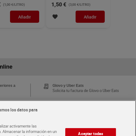
€
1,50 €
(1,00 €/LITRO)
(3,00 €/LITRO)
Añadir
Añadir
nline
eriores a
Glovo y Uber Eats
Solicita tu factura de Glovo o Uber Eats
amos los datos para
Tarjeta MaX Dia
Te devuelve hasta 8€/mes de tus
 y busca
compras.
alizar activamente las
¡Solicita tu tarjeta de crédito aquí!
ón. Almacenar la información en un
Aceptar todas