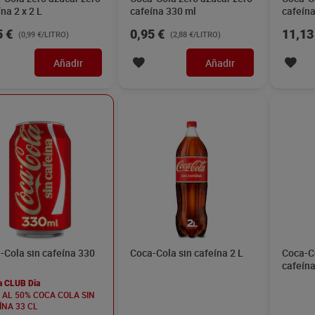
na 2 x 2 L
cafeína 330 ml
cafeína
5 €
0,95 €
11,13
(0,99 €/LITRO)
(2,88 €/LITRO)
Añadir
Añadir
-Cola sin cafeína 330
Coca-Cola sin cafeína 2 L
Coca-Co
cafeína
a CLUB Dia
D AL 50% COCA COLA SIN
ÍNA 33 CL