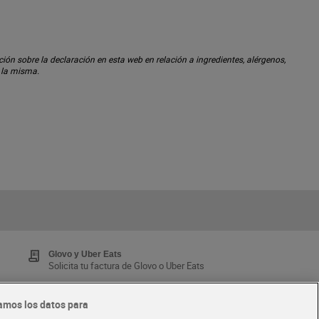
ón sobre la declaración en esta web en relación a ingredientes, alérgenos,
n la misma.
Glovo y Uber Eats
Solicita tu factura de Glovo o Uber Eats
amos los datos para