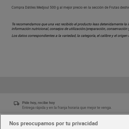
Compra Dátiles Medjoul 500 g al mejor precio en la sección de Frutas desh
Te recomendamos que una vez recibido el producto leas detenidamente la inf
información nutricional, consejos de utilización/preparación, conservación
Los datos correspondientes a la variedad, la categoría, el calibre y el origen
Pide hoy, recibe hoy
Entrega rápida y en la franja horaria que mejor te venga.
Nos preocupamos por tu privacidad