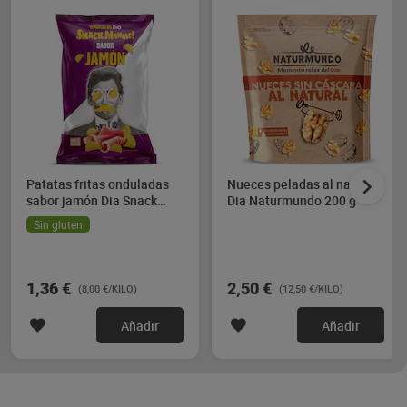
Patatas fritas onduladas
Nueces peladas al natural
sabor jamón Dia Snack
Dia Naturmundo 200 g
Maniac 170 g
Sin gluten
1,36 €
2,50 €
(8,00 €/KILO)
(12,50 €/KILO)
Añadir
Añadir