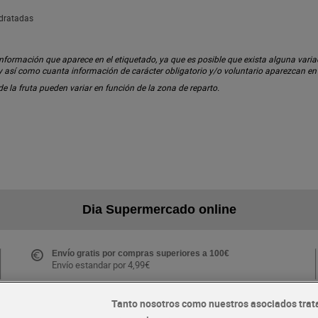
idratadas
ormación que aparece en el etiquetado, ya que es posible que exista alguna variaci
 y así como cuanta información de carácter obligatorio y/o voluntario aparezcan e
 de la fruta pueden variar en función de la zona de reparto.
Dia Supermercado online
Envío gratis por compras superiores a 100€
Envío estandar por 4,99€
Tanto nosotros como nuestros asociados trat