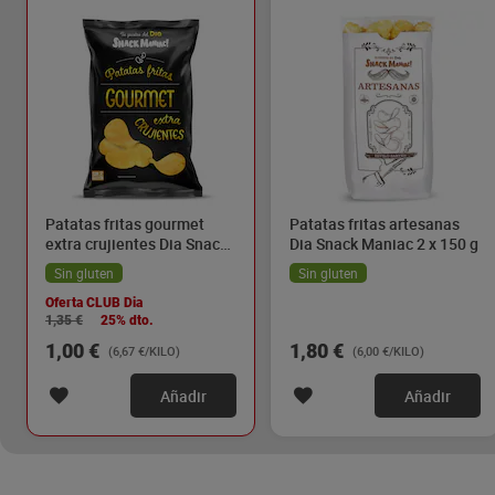
Patatas fritas gourmet
Patatas fritas artesanas
extra crujientes Dia Snack
Dia Snack Maniac 2 x 150 g
Maniac 150 g
Sin gluten
Sin gluten
Oferta CLUB Dia
1,35 €
25% dto.
1,00 €
1,80 €
(6,67 €/KILO)
(6,00 €/KILO)
Añadir
Añadir