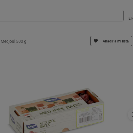
El
s Medjoul 500 g
Añadir a mi lista