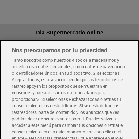
Dia Supermercado online
Nos preocupamos por tu privacidad
Pide hoy, recibe hoy
Entrega rápida y en la franja horaria que mejor te venga.
Tanto nosotros como nuestros
4
socios almacenamos y
accedemos a datos personales, como datos de navegación
o identificadores únicos, en tu dispositivo. Si seleccionas
Envío gratis por compras superiores a 100€
Aceptar todas, estarás permitiendo que las tecnologías de
Envío estandar por 4,99€
rastreo apoyen los propósitos que se muestran en
«nosotros y nuestros socios tratamos datos para
Glovo y Uber Eats
proporcionar». Si seleccionas Rechazar todas o retiras tu
Solicita tu factura de Glovo o Uber Eats
consentimiento, los deshabilitarás. Si se deshabilitan los
rastreadores, parte del contenido y los anuncios que ves
podrían dejar de ser relevantes para ti. Puedes volver a
Únete al CLUB Dia
acceder a este menú para cambiar tus opciones o retirar el
Disfruta las ventajas y ofertas exclusivas.
consentimiento en cualquier momento haciendo clic en el
Descárgate la APP Dia
enlace «Gestionar las preferencias» que aparece en el [o el