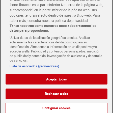
ícono flotante en la parte inferior izquierda de la página web,
Folletos y Tiendas
si corresponde] en la parte inferior de la página web. Tus
Descubre las mejores ofertas y busca tu tienda más cercana
opciones tendrán efecto dentro de nuestro Sitio web. Para
saber más, consulta nuestra política de privacidad.
Tanto nosotros como nuestros asociados tratamos los
Tarjeta MaX Dia
Te devuelve hasta 8€/mes de tus compras.
datos para proporcionar:
¡Solicita tu tarjeta de crédito aquí!
Utilizar datos de localización geográfica precisa. Analizar
activamente las características del dispositivo para su
RECETAS
COMER MEJOR CADA DIA
EMPLEO
identificación. Almacenar la información en un dispositivo y/o
acceder a ella. Publicidad y contenido personalizados, medición
COLABORA CON DIA
ABRE TU TIENDA
DIA CORPORATE
de publicidad y contenido, investigación de audiencia y desarrollo
de servicios.
Lista de asociados (proveedores)
Aceptar todas
Atención al cliente
Español
Español
Català
Rechazar todas
English
Política de privacidad
Política de cookies
Português
Configurar cookies
Aviso legal
Condiciones de compra