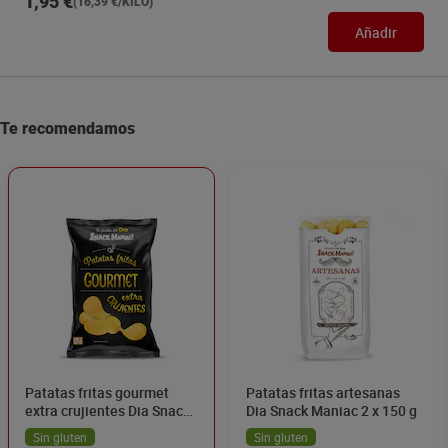
1,95 €
(16,39 €/KILO)
Añadir
Te recomendamos
Patatas fritas gourmet
Patatas fritas artesanas
extra crujientes Dia Snack
Dia Snack Maniac 2 x 150 g
Maniac 150 g
Sin gluten
Sin gluten