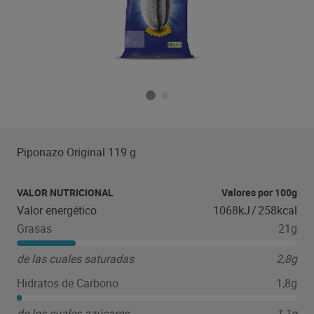
Piponazo Original 119 g
VALOR NUTRICIONAL
Valores por 100g
Valor energético
1068kJ
/
258kcal
Grasas
21g
de las cuales saturadas
2,8g
Hidratos de Carbono
1,8g
de los cuales azúcares
1,1g