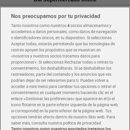
Nos preocupamos por tu privacidad
Pide hoy, recibe hoy
Entrega rápida y en la franja horaria que mejor te venga.
Tanto nosotros como nuestros
4
socios almacenamos y
accedemos a datos personales, como datos de navegación
o identificadores únicos, en tu dispositivo. Si seleccionas
Envío gratis por compras superiores a 100€
Aceptar todas, estarás permitiendo que las tecnologías de
Envío estandar por 4,99€
rastreo apoyen los propósitos que se muestran en
«nosotros y nuestros socios tratamos datos para
Glovo y Uber Eats
proporcionar». Si seleccionas Rechazar todas o retiras tu
Solicita tu factura de Glovo o Uber Eats
consentimiento, los deshabilitarás. Si se deshabilitan los
rastreadores, parte del contenido y los anuncios que ves
podrían dejar de ser relevantes para ti. Puedes volver a
Únete al CLUB Dia
acceder a este menú para cambiar tus opciones o retirar el
Disfruta las ventajas y ofertas exclusivas.
consentimiento en cualquier momento haciendo clic en el
Descárgate la APP Dia
enlace «Gestionar las preferencias» que aparece en el [o el
ícono flotante en la parte inferior izquierda de la página web,
Folletos y Tiendas
si corresponde] en la parte inferior de la página web. Tus
Descubre las mejores ofertas y busca tu tienda más cercana
opciones tendrán efecto dentro de nuestro Sitio web. Para
saber más, consulta nuestra política de privacidad.
Tanto nosotros como nuestros asociados tratamos los
Tarjeta MaX Dia