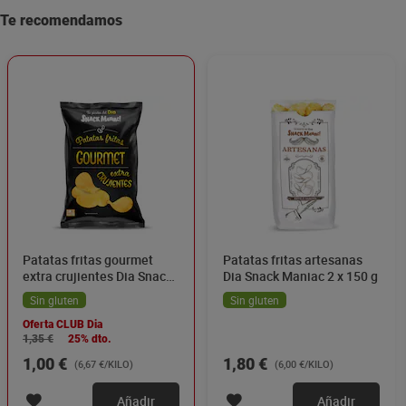
Te recomendamos
Patatas fritas gourmet
Patatas fritas artesanas
extra crujientes Dia Snack
Dia Snack Maniac 2 x 150 g
Maniac 150 g
Sin gluten
Sin gluten
Oferta CLUB Dia
1,35 €
25% dto.
1,00 €
1,80 €
(6,67 €/KILO)
(6,00 €/KILO)
Añadir
Añadir