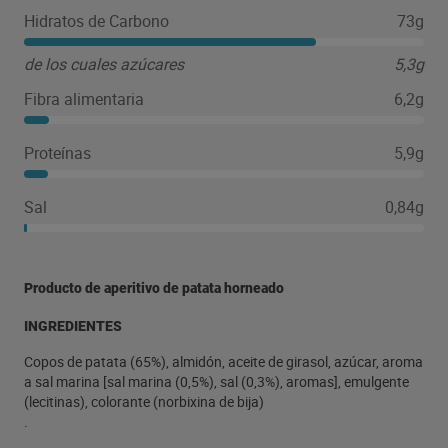
Hidratos de Carbono
73g
de los cuales azúcares
5,3g
Fibra alimentaria
6,2g
Proteínas
5,9g
Sal
0,84g
Producto de aperitivo de patata horneado
INGREDIENTES
Copos de patata (65%), almidón, aceite de girasol, azúcar, aroma
a sal marina [sal marina (0,5%), sal (0,3%), aromas], emulgente
(lecitinas), colorante (norbixina de bija)
.