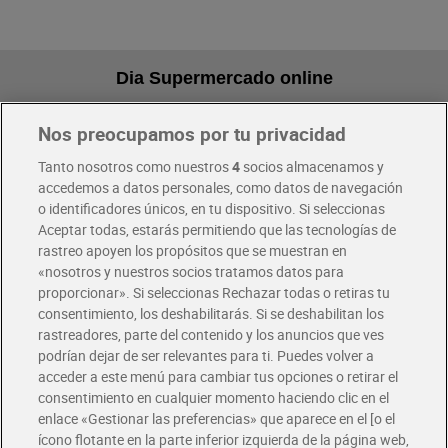
Dia Supermercado online
Nos preocupamos por tu privacidad
Pide hoy, recibe hoy
Entrega rápida y en la franja horaria que mejor te venga.
Tanto nosotros como nuestros
4
socios almacenamos y
accedemos a datos personales, como datos de navegación
o identificadores únicos, en tu dispositivo. Si seleccionas
Envío gratis por compras superiores a 100€
Aceptar todas, estarás permitiendo que las tecnologías de
Envío estandar por 4,99€
rastreo apoyen los propósitos que se muestran en
«nosotros y nuestros socios tratamos datos para
Glovo y Uber Eats
proporcionar». Si seleccionas Rechazar todas o retiras tu
Solicita tu factura de Glovo o Uber Eats
consentimiento, los deshabilitarás. Si se deshabilitan los
rastreadores, parte del contenido y los anuncios que ves
podrían dejar de ser relevantes para ti. Puedes volver a
Únete al CLUB Dia
acceder a este menú para cambiar tus opciones o retirar el
Disfruta las ventajas y ofertas exclusivas.
consentimiento en cualquier momento haciendo clic en el
Descárgate la APP Dia
enlace «Gestionar las preferencias» que aparece en el [o el
ícono flotante en la parte inferior izquierda de la página web,
Folletos y Tiendas