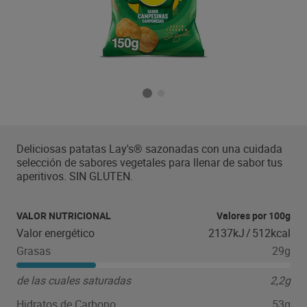
Deliciosas patatas Lay's® sazonadas con una cuidada
selección de sabores vegetales para llenar de sabor tus
aperitivos. SIN GLUTEN.
VALOR NUTRICIONAL
Valores por 100g
Valor energético
2137kJ
/
512kcal
Grasas
29g
de las cuales saturadas
2,2g
Hidratos de Carbono
53g