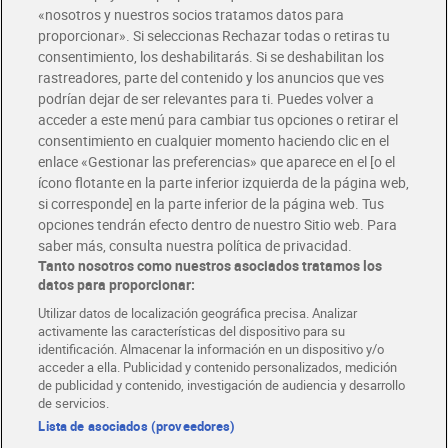
«nosotros y nuestros socios tratamos datos para
Glovo y Uber Eats
proporcionar». Si seleccionas Rechazar todas o retiras tu
Solicita tu factura de Glovo o Uber Eats
consentimiento, los deshabilitarás. Si se deshabilitan los
rastreadores, parte del contenido y los anuncios que ves
podrían dejar de ser relevantes para ti. Puedes volver a
Únete al CLUB Dia
acceder a este menú para cambiar tus opciones o retirar el
Disfruta las ventajas y ofertas exclusivas.
consentimiento en cualquier momento haciendo clic en el
Descárgate la APP Dia
enlace «Gestionar las preferencias» que aparece en el [o el
ícono flotante en la parte inferior izquierda de la página web,
Folletos y Tiendas
si corresponde] en la parte inferior de la página web. Tus
Descubre las mejores ofertas y busca tu tienda más cercana
opciones tendrán efecto dentro de nuestro Sitio web. Para
saber más, consulta nuestra política de privacidad.
Tanto nosotros como nuestros asociados tratamos los
Tarjeta MaX Dia
Te devuelve hasta 8€/mes de tus compras.
datos para proporcionar:
¡Solicita tu tarjeta de crédito aquí!
Utilizar datos de localización geográfica precisa. Analizar
activamente las características del dispositivo para su
RECETAS
COMER MEJOR CADA DIA
EMPLEO
identificación. Almacenar la información en un dispositivo y/o
acceder a ella. Publicidad y contenido personalizados, medición
COLABORA CON DIA
ABRE TU TIENDA
DIA CORPORATE
de publicidad y contenido, investigación de audiencia y desarrollo
de servicios.
Lista de asociados (proveedores)