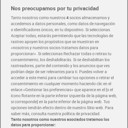
Nos preocupamos por tu privacidad
Pide hoy, recibe hoy
Entrega rápida y en la franja horaria que mejor te venga.
Tanto nosotros como nuestros
4
socios almacenamos y
accedemos a datos personales, como datos de navegación
o identificadores únicos, en tu dispositivo. Si seleccionas
Envío gratis por compras superiores a 100€
Aceptar todas, estarás permitiendo que las tecnologías de
Envío estandar por 4,99€
rastreo apoyen los propósitos que se muestran en
«nosotros y nuestros socios tratamos datos para
Glovo y Uber Eats
proporcionar». Si seleccionas Rechazar todas o retiras tu
Solicita tu factura de Glovo o Uber Eats
consentimiento, los deshabilitarás. Si se deshabilitan los
rastreadores, parte del contenido y los anuncios que ves
podrían dejar de ser relevantes para ti. Puedes volver a
Únete al CLUB Dia
acceder a este menú para cambiar tus opciones o retirar el
Disfruta las ventajas y ofertas exclusivas.
consentimiento en cualquier momento haciendo clic en el
Descárgate la APP Dia
enlace «Gestionar las preferencias» que aparece en el [o el
ícono flotante en la parte inferior izquierda de la página web,
Folletos y Tiendas
si corresponde] en la parte inferior de la página web. Tus
Descubre las mejores ofertas y busca tu tienda más cercana
opciones tendrán efecto dentro de nuestro Sitio web. Para
saber más, consulta nuestra política de privacidad.
Tanto nosotros como nuestros asociados tratamos los
Tarjeta MaX Dia
Te devuelve hasta 8€/mes de tus compras.
datos para proporcionar:
¡Solicita tu tarjeta de crédito aquí!