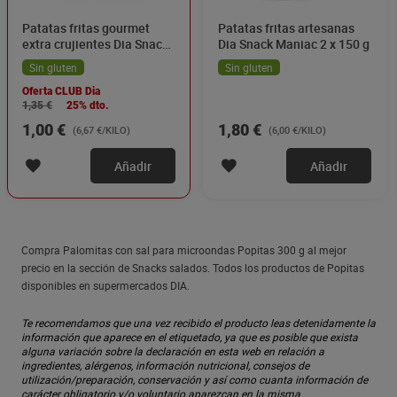
Patatas fritas gourmet
Patatas fritas artesanas
extra crujientes Dia Snack
Dia Snack Maniac 2 x 150 g
Maniac 150 g
Sin gluten
Sin gluten
Oferta CLUB Dia
1,35 €
25% dto.
1,00 €
1,80 €
(6,67 €/KILO)
(6,00 €/KILO)
Añadir
Añadir
Compra Palomitas con sal para microondas Popitas 300 g al mejor
precio en la sección de Snacks salados. Todos los productos de Popitas
disponibles en supermercados DIA.
Te recomendamos que una vez recibido el producto leas detenidamente la
información que aparece en el etiquetado, ya que es posible que exista
alguna variación sobre la declaración en esta web en relación a
ingredientes, alérgenos, información nutricional, consejos de
utilización/preparación, conservación y así como cuanta información de
carácter obligatorio y/o voluntario aparezcan en la misma.