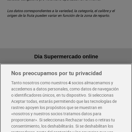
Los datos correspondientes a la variedad, la categoría, el calibre y el
origen de la fruta pueden variar en función de la zona de reparto.
Dia Supermercado online
Nos preocupamos por tu privacidad
Pide hoy, recibe hoy
Entrega rápida y en la franja horaria que mejor te venga.
Tanto nosotros como nuestros
4
socios almacenamos y
accedemos a datos personales, como datos de navegación
o identificadores únicos, en tu dispositivo. Si seleccionas
Envío gratis por compras superiores a 100€
Aceptar todas, estarás permitiendo que las tecnologías de
Envío estandar por 4,99€
rastreo apoyen los propósitos que se muestran en
«nosotros y nuestros socios tratamos datos para
Glovo y Uber Eats
proporcionar». Si seleccionas Rechazar todas o retiras tu
Solicita tu factura de Glovo o Uber Eats
consentimiento, los deshabilitarás. Si se deshabilitan los