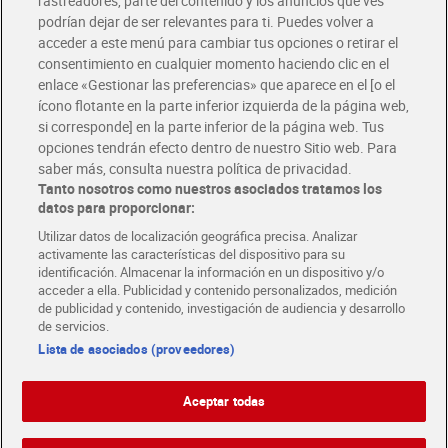
rastreadores, parte del contenido y los anuncios que ves
podrían dejar de ser relevantes para ti. Puedes volver a
Únete al CLUB Dia
acceder a este menú para cambiar tus opciones o retirar el
Disfruta las ventajas y ofertas exclusivas.
consentimiento en cualquier momento haciendo clic en el
Descárgate la APP Dia
enlace «Gestionar las preferencias» que aparece en el [o el
ícono flotante en la parte inferior izquierda de la página web,
Folletos y Tiendas
si corresponde] en la parte inferior de la página web. Tus
Descubre las mejores ofertas y busca tu tienda más cercana
opciones tendrán efecto dentro de nuestro Sitio web. Para
saber más, consulta nuestra política de privacidad.
Tanto nosotros como nuestros asociados tratamos los
Tarjeta MaX Dia
Te devuelve hasta 8€/mes de tus compras.
datos para proporcionar:
¡Solicita tu tarjeta de crédito aquí!
Utilizar datos de localización geográfica precisa. Analizar
activamente las características del dispositivo para su
RECETAS
COMER MEJOR CADA DIA
EMPLEO
identificación. Almacenar la información en un dispositivo y/o
acceder a ella. Publicidad y contenido personalizados, medición
COLABORA CON DIA
ABRE TU TIENDA
DIA CORPORATE
de publicidad y contenido, investigación de audiencia y desarrollo
de servicios.
Lista de asociados (proveedores)
Aceptar todas
Atención al cliente
Español
Español