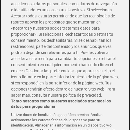
accedemos a datos personales, como datos de navegación
o identificadores únicos, en tu dispositivo. Si seleccionas
Envío gratis por compras superiores a 100€
Aceptar todas, estarás permitiendo que las tecnologías de
Envío estandar por 4,99€
rastreo apoyen los propósitos que se muestran en
«nosotros y nuestros socios tratamos datos para
Glovo y Uber Eats
proporcionar». Si seleccionas Rechazar todas o retiras tu
Solicita tu factura de Glovo o Uber Eats
consentimiento, los deshabilitarás. Si se deshabilitan los
rastreadores, parte del contenido y los anuncios que ves
podrían dejar de ser relevantes para ti. Puedes volver a
Únete al CLUB Dia
acceder a este menú para cambiar tus opciones o retirar el
Disfruta las ventajas y ofertas exclusivas.
consentimiento en cualquier momento haciendo clic en el
Descárgate la APP Dia
enlace «Gestionar las preferencias» que aparece en el [o el
ícono flotante en la parte inferior izquierda de la página web,
Folletos y Tiendas
si corresponde] en la parte inferior de la página web. Tus
Descubre las mejores ofertas y busca tu tienda más cercana
opciones tendrán efecto dentro de nuestro Sitio web. Para
saber más, consulta nuestra política de privacidad.
Tanto nosotros como nuestros asociados tratamos los
Tarjeta MaX Dia
Te devuelve hasta 8€/mes de tus compras.
datos para proporcionar:
¡Solicita tu tarjeta de crédito aquí!
Utilizar datos de localización geográfica precisa. Analizar
activamente las características del dispositivo para su
RECETAS
COMER MEJOR CADA DIA
EMPLEO
identificación. Almacenar la información en un dispositivo y/o