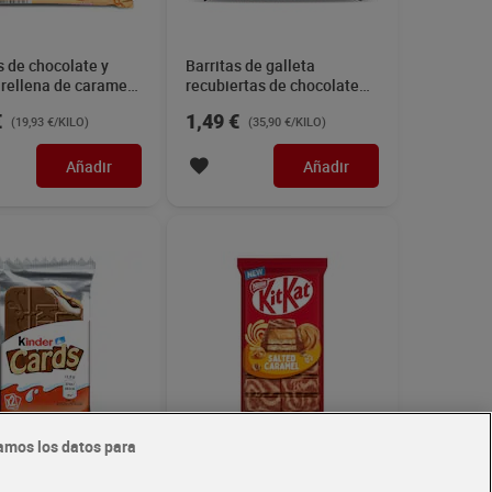
s de chocolate y
Barritas de galleta
 rellena de caramelo
recubiertas de chocolate
50 g
con leche Kit Kat 41.5 g
€
1,49 €
(19,93 €/KILO)
(35,90 €/KILO)
Añadir
Añadir
amos los datos para
con doble relleno
Barritas de galleta salted
inder 26 g
caramel Kit Kat 99 g