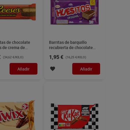
tas de chocolate
Barritas de barquillo
s de crema de
recubierta de chocolate
te Reeses's 39,5 g
con leche Huesitos 120 g
€
1,95 €
(34,62 €/KILO)
(16,25 €/KILO)
Añadir
Añadir