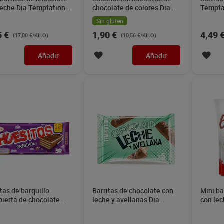
leche Dia Temptation
chocolate de colores Dia
Tempta
Temptation 180 g
Sin gluten
5 €
1,90 €
4,49 
(17,00 €/KILO)
(10,56 €/KILO)
Añadir
Añadir
tas de barquillo
Barritas de chocolate con
Mini ba
bierta de chocolate
leche y avellanas Dia
con lec
leche Huesitos 200 g
Temptation 115 g
Kinder 