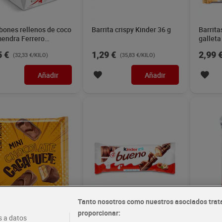
ones rellenos de coco
Barrita crispy Kinder 36 g
Barrita
mendra Ferrero
galleta
aello 150 g
Twix 1
5 €
1,29 €
2,99 
(32,33 €/KILO)
(35,83 €/KILO)
Añadir
Añadir
Tanto nosotros como nuestros asociados trat
 barritas de chocolate y
Barritas de chocolate con
Obleas 
proporcionar:
 a datos
huete Dia Temptation
leche y avellanas Kinder 43
cards K