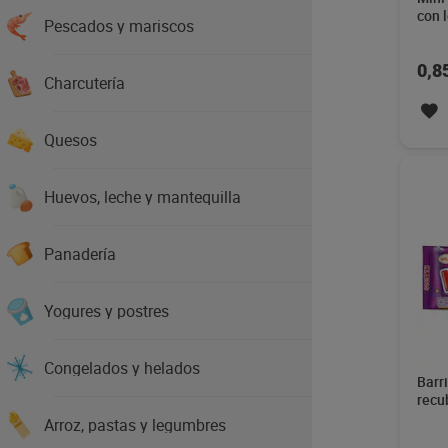
con 
Pescados y mariscos
50 g
0,8
Charcutería
Quesos
Huevos, leche y mantequilla
Panadería
Yogures y postres
Congelados y helados
Barri
recu
con 
Arroz, pastas y legumbres