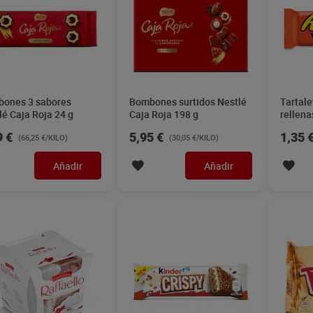
ones 3 sabores
Bombones surtidos Nestlé
Tartale
lé Caja Roja 24 g
Caja Roja 198 g
rellena
cacahue
9 €
5,95 €
1,35 
(66,25 €/KILO)
(30,05 €/KILO)
Añadir
Añadir