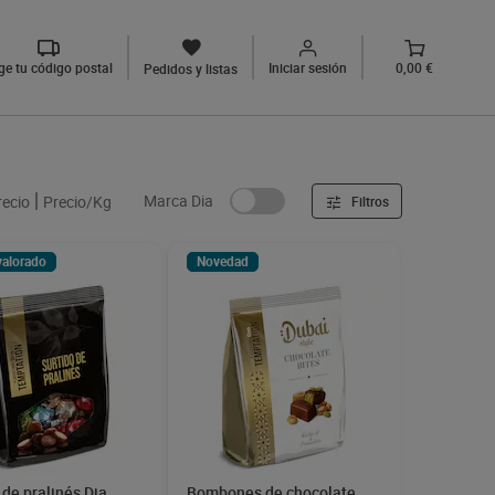
ige tu código postal
Iniciar sesión
0,00 €
Pedidos y listas
Marca Dia
recio
Precio/Kg
Filtros
valorado
Novedad
 de pralinés Dia
Bombones de chocolate