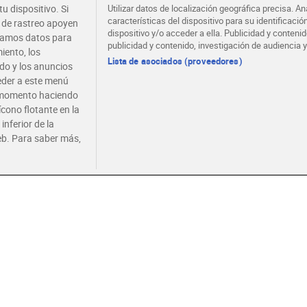
g
g
u dispositivo. Si
Utilizar datos de localización geográfica precisa. An
4 €
1,39 €
0,79 
(8,56 €/KILO)
(32,33 €/KILO)
características del dispositivo para su identificaci
s de rastreo apoyen
dispositivo y/o acceder a ella. Publicidad y conten
atamos datos para
Añadir
Añadir
publicidad y contenido, investigación de audiencia y
iento, los
Lista de asociados (proveedores)
ido y los anuncios
ceder a este menú
r momento haciendo
ícono flotante en la
inferior de la
eb. Para saber más,
itas de galleta
Huevos de chocolate
Mini ba
biertas de chocolate
relleno de leche y
recubie
o Kit Kat 3 x 41.5 g
avellanas Kinder 125 g
Kit Kat
Sin gluten
0 €
3,29 €
3,55 
(14,40 €/KILO)
(26,32 €/KILO)