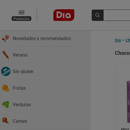
Productos
Novedades y recomendados
Dia
>
Ch
Choco
Verano
Sin gluten
Frutas
Verduras
Carnes
Mini