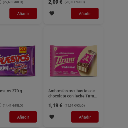
€
2,09 €
(27,69 €/KILO)
(20,90 €/KILO)
Añadir
Añadir
esitos 270 g
Ambrosías recubiertas de
chocolate con leche Tirma
86 g
€
1,19 €
(14,41 €/KILO)
(13,84 €/KILO)
Añadir
Añadir