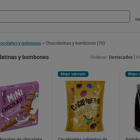
El
ocolates y golosinas
Chocolatinas y bombones
(70)
>
latinas y bombones
Ordenar:
Destacados
P
Mejor valorado
Mejor 
 barritas de chocolate
Cacahuetes cubiertos de
Surtido