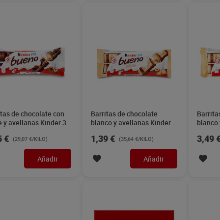
itas de chocolate con
Barritas de chocolate
Barrita
e y avellanas Kinder 3 x
blanco y avellanas Kinder
blanco 
Bueno 39 g
x 39 g
5 €
1,39 €
3,49 
(29,07 €/KILO)
(35,64 €/KILO)
Añadir
Añadir