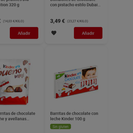
tion 320 g
con pistacho estilo Dubai
Dia Temptation 150 g
€
3,49 €
(14,03 €/KILO)
(23,27 €/KILO)
Añadir
Añadir
rritas de chocolate
Barritas de chocolate con
he y avellanas
leche Kinder 100 g
108 g
Sin gluten