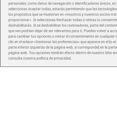
250 
personales, como datos de navegación o identificadores únicos, en t
2,1
seleccionas Aceptar todas, estarás permitiendo que las tecnología
los propósitos que se muestran en «nosotros y nuestros socios tr
proporcionar». Si seleccionas Rechazar todas o retiras tu consentim
deshabilitarás. Si se deshabilitan los rastreadores, parte del conten
que ves podrían dejar de ser relevantes para ti. Puedes volver a ac
para cambiar tus opciones o retirar el consentimiento en cualquie
clic en el enlace «Gestionar las preferencias» que aparece en el [o el 
parte inferior izquierda de la página web, si corresponde] en la parte 
página web. Tus opciones tendrán efecto dentro de nuestro Sitio w
consulta nuestra política de privacidad.
Ofertas
Barr
recu
blanc
1,8