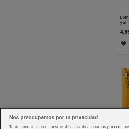
Bomb
y al
Raff
4,8
Nos preocupamos por tu privacidad
Mini
Tanto nosotros como nuestros
4
socios almacenamos y accedemos
caca