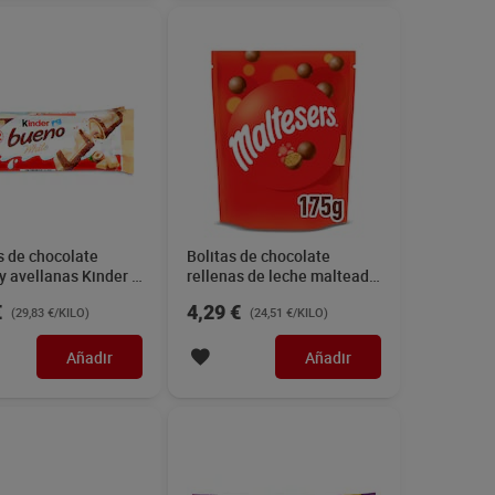
s de chocolate
Bolitas de chocolate
y avellanas Kinder 3
rellenas de leche malteada
Maltesers 175 g
€
4,29 €
(29,83 €/KILO)
(24,51 €/KILO)
Añadir
Añadir