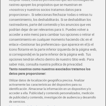
rastreo apoyen los propósitos que se muestran en
Añadir
Añadir
«nosotros y nuestros socios tratamos datos para
proporcionar». Si seleccionas Rechazar todas o retiras tu
consentimiento, los deshabilitarás. Si se deshabilitan los
rastreadores, parte del contenido y los anuncios que ves
podrían dejar de ser relevantes para ti. Puedes volver a
acceder a este menú para cambiar tus opciones o retirar el
consentimiento en cualquier momento haciendo clic en el
enlace «Gestionar las preferencias» que aparece en el [o el
ícono flotante en la parte inferior izquierda de la página web,
si corresponde] en la parte inferior de la página web. Tus
opciones tendrán efecto dentro de nuestro Sitio web. Para
saber más, consulta nuestra política de privacidad.
Tanto nosotros como nuestros asociados tratamos los
Stick de chocolate con
Barrita rellena de caramelo
datos para proporcionar:
leche Lindt Lindor 37 g
con cacahuetes Snickers 50
g
Utilizar datos de localización geográfica precisa. Analizar
1,99 €
1,49 €
(53,78 €/KILO)
(29,80 €/KILO)
activamente las características del dispositivo para su
identificación. Almacenar la información en un dispositivo y/o
Añadir
Añadir
acceder a ella. Publicidad y contenido personalizados, medición
de publicidad y contenido, investigación de audiencia y desarrollo
de servicios.