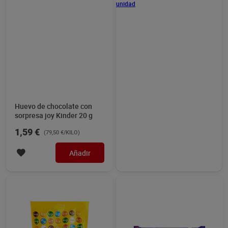
Grageas de chocolate con
Barrita de galleta,
leche Lacasitos 190 g
chocolate y cereales Nestlé
Crunch 1 unidad
Sin gluten
3,99 €
0,99 €
(21,00 €/KILO)
(0,99 €/UNIDAD)
Añadir
Añadir