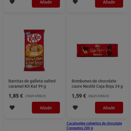
Cacahuete recubierto de
Cacahuetes cubiertos de
chocolate con leche M&M's
chocolate Conguitos 200 g
200 g
Sin gluten
4,29 €
3,99 €
(21,45 €/KILO)
(19,95 €/KILO)
Añadir
Añadir