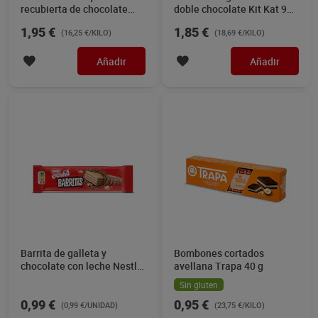
Barrita crispy Kinder 36 g
Barritas de chocolate con
caramelo y cacahuetes
Snickers 150 g
1,29 €
3,25 €
(35,83 €/KILO)
(21,67 €/KILO)
Añadir
Añadir