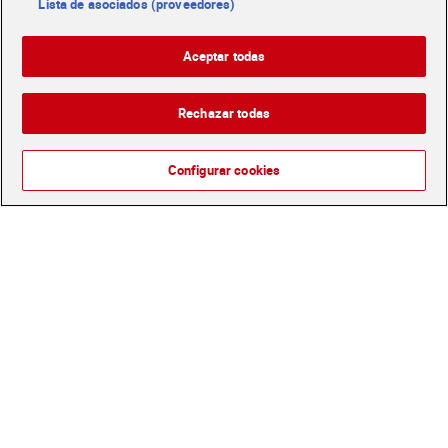
Lista de asociados (proveedores)
Aceptar todas
Rechazar todas
Configurar cookies
Grageas de chocolate con
Barrita de chocolate con
leche Lacasitos 20 g
leche nutrageous Reese's
47 g
Sin gluten
2,85 €
1,60 €
(142,50 €/KILO)
(34,04 €/KILO)
Añadir
Añadir