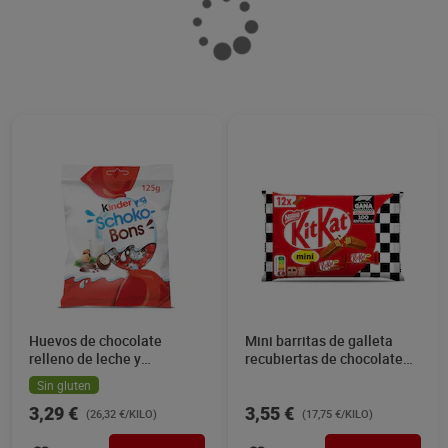
Barritas de galleta salted
Bombones de chocolate
caramel Kit Kat 99 g
cuore Nestlé Caja Roja 24 g
1,85 €
1,59 €
(18,69 €/KILO)
(66,25 €/KILO)
Añadir
Añadir