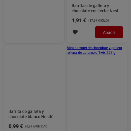
Kit Kat coche F1 29 g
Barrita de chocolate con
pistacho Nestlé 30 g
Sin gluten
1,00 €
1,59 €
(34,48 €/KILO)
(53,00 €/KILO)
Añadir
Añadir