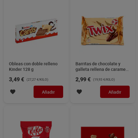
Chocolate racing cars Kit
Bombones surtidos Nestlé
Kat 66 g
Caja Roja 198 g
Sin gluten
2,49 €
5,95 €
(37,73 €/KILO)
(30,05 €/KILO)
Añadir
Añadir