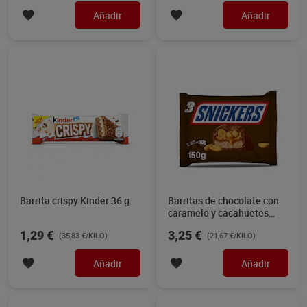
Obleas con doble relleno
Barritas de chocolate y
Kinder 128 g
galleta rellena de caramelo
Twix 150 g
3,49 €
2,99 €
(27,27 €/KILO)
(19,93 €/KILO)
Añadir
Añadir