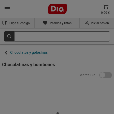
0,00 €
Elige tu código postal
Pedidos y listas
Iniciar sesión
Huevos de chocolate
Mini barritas de galleta
relleno de leche y
recubiertas de chocolate
avellanas Kinder 125 g
Kit Kat 200 g
Sin gluten
3,29 €
3,55 €
(26,32 €/KILO)
(17,75 €/KILO)
Añadir
Añadir