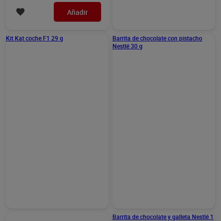
Huevo de chocolate con
Barrita de chocolate y
sorpresa joy Kinder 20 g
galleta Nestlé 1 unidad
1,59 €
0,99 €
(79,50 €/KILO)
(0,99 €/UNIDAD)
Añadir
Añadir