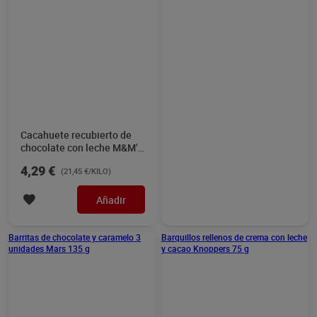
Barritas de chocolate y
Barquillos rellenos de
caramelo 3 unidades Mars
crema con leche y cacao
135 g
Knoppers 75 g
2,99 €
1,49 €
(22,15 €/KILO)
(19,87 €/KILO)
Añadir
Añadir
Barritas de chocolate y
Barritas de galleta y
galleta Nestlé Jungly 102 g
chocolate con leche Nestlé
Extrafino pack 108 g
1,75 €
1,91 €
(17,16 €/KILO)
(17,69 €/KILO)