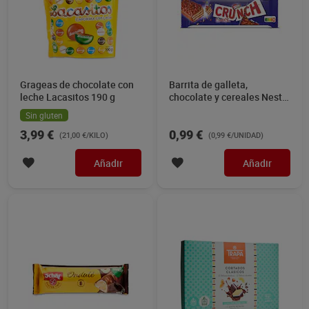
Barrita de chocolate con
Bombones cortados
avellanas sin gluten ondulé
clásicos Trapa 115 g
Dr. Schar 30 g
Sin gluten
Sin gluten
1,38 €
2,50 €
(46,00 €/KILO)
(21,74 €/KILO)
Añadir
Añadir
Barritas de barquillo
Barritas de galleta con
recubierta de chocolate
doble chocolate Kit Kat 99
con leche Huesitos 120 g
g
1,95 €
1,85 €
(16,25 €/KILO)
(18,69 €/KILO)