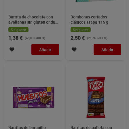
Añadir
Añadir
Barrita de galleta y
Bombones cortados
chocolate con leche Nestlé
avellana Trapa 40 g
Extrafino 1 unidad
Sin gluten
0,99 €
0,95 €
(0,99 €/UNIDAD)
(23,75 €/KILO)
Añadir
Añadir