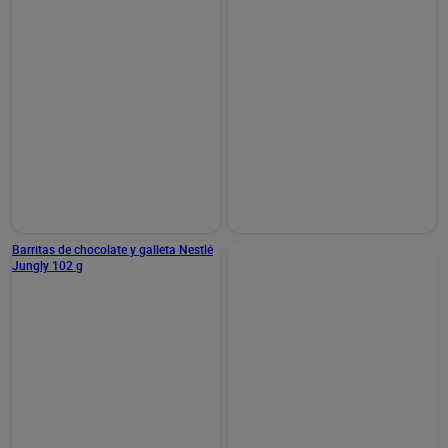
Añadir
Añadir
Barrita de galleta y
Mini barritas de chocolate y
chocolate blanco Nestlé
galleta rellena de caramelo
Milkybar 1 unidad
Twix 227 g
0,99 €
4,35 €
(0,99 €/UNIDAD)
(19,16 €/KILO)
Añadir
Añadir