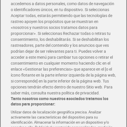
accedemos a datos personales, como datos de navegación
o identificadores únicos, en tu dispositivo. Si seleccionas
Envío gratis por compras superiores a 100€
Aceptar todas, estarás permitiendo que las tecnologías de
Envío estandar por 4,99€
rastreo apoyen los propósitos que se muestran en
«nosotros y nuestros socios tratamos datos para
Glovo y Uber Eats
proporcionar». Si seleccionas Rechazar todas o retiras tu
Solicita tu factura de Glovo o Uber Eats
consentimiento, los deshabilitarás. Si se deshabilitan los
rastreadores, parte del contenido y los anuncios que ves
podrían dejar de ser relevantes para ti. Puedes volver a
Únete al CLUB Dia
acceder a este menú para cambiar tus opciones o retirar el
Disfruta las ventajas y ofertas exclusivas.
consentimiento en cualquier momento haciendo clic en el
Descárgate la APP Dia
enlace «Gestionar las preferencias» que aparece en el [o el
ícono flotante en la parte inferior izquierda de la página web,
Folletos y Tiendas
si corresponde] en la parte inferior de la página web. Tus
Descubre las mejores ofertas y busca tu tienda más cercana
opciones tendrán efecto dentro de nuestro Sitio web. Para
saber más, consulta nuestra política de privacidad.
Tanto nosotros como nuestros asociados tratamos los
Tarjeta MaX Dia
Te devuelve hasta 8€/mes de tus compras.
datos para proporcionar:
¡Solicita tu tarjeta de crédito aquí!
Utilizar datos de localización geográfica precisa. Analizar
activamente las características del dispositivo para su
RECETAS
COMER MEJOR CADA DIA
EMPLEO
identificación. Almacenar la información en un dispositivo y/o