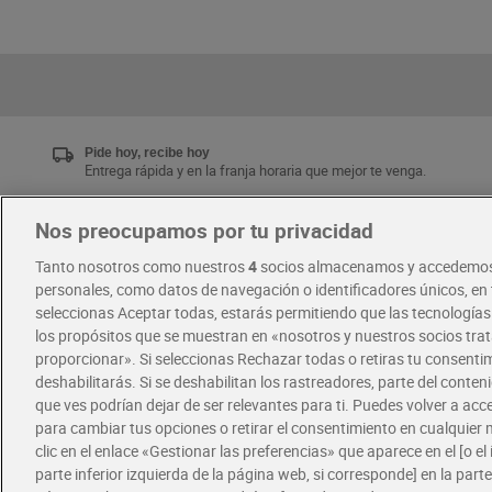
Pide hoy, recibe hoy
Entrega rápida y en la franja horaria que mejor te venga.
Nos preocupamos por tu privacidad
Únete al CLUB Dia
Tanto nosotros como nuestros
4
socios almacenamos y accedemos
Disfruta las ventajas y ofertas exclusivas.
personales, como datos de navegación o identificadores únicos, en t
Descárgate la APP Dia
seleccionas Aceptar todas, estarás permitiendo que las tecnología
los propósitos que se muestran en «nosotros y nuestros socios tr
proporcionar». Si seleccionas Rechazar todas o retiras tu consentim
·
·
RECETAS
COMER MEJOR CADA DIA
deshabilitarás. Si se deshabilitan los rastreadores, parte del conten
que ves podrían dejar de ser relevantes para ti. Puedes volver a ac
para cambiar tus opciones o retirar el consentimiento en cualquie
clic en el enlace «Gestionar las preferencias» que aparece en el [o el 
parte inferior izquierda de la página web, si corresponde] en la parte 