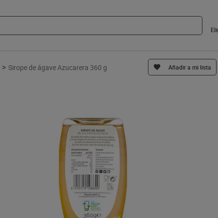
El
>
Sirope de ágave Azucarera 360 g
Añadir a mi lista