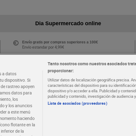
Dia Supermercado online
Envío gratis por compras superiores a 100€
Envío estandar por 4,99€
Tanto nosotros como nuestros asociados trat
proporcionar:
Folletos y Tiendas
 a datos
Descubre las mejores ofertas y busca tu tienda más
u dispositivo. Si
Utilizar datos de localización geográfica precisa. An
cercana
características del dispositivo para su identificaci
s de rastreo apoyen
dispositivo y/o acceder a ella. Publicidad y conten
atamos datos para
publicidad y contenido, investigación de audiencia y
iento, los
·
·
EMPLEO
COLABORA CON DIA
Lista de asociados (proveedores)
ido y los anuncios
ceder a este menú
r momento haciendo
ícono flotante en la
inferior de la