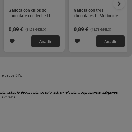
Galleta con chips de
Galleta con tres
chocolate con leche El
chocolates El Molino de
Molino de Dia 76 g
Dia 76 g
0,89 €
0,89 €
(11,71 €/KILO)
(11,71 €/KILO)
Añadir
Añadir
rmercados DIA.
ón sobre la declaración en esta web en relación a ingredientes, alérgenos,
n la misma.