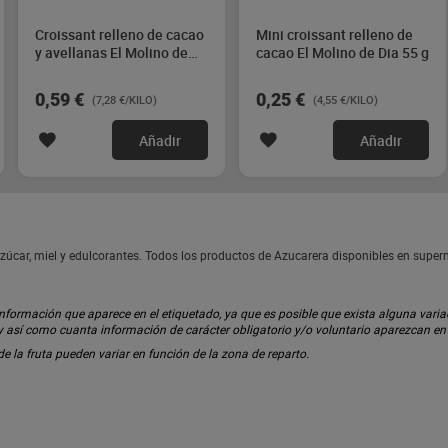
Croissant relleno de cacao
Mini croissant relleno de
y avellanas El Molino de
cacao El Molino de Dia 55 g
Dia 81 g
0,59 €
0,25 €
(7,28 €/KILO)
(4,55 €/KILO)
Añadir
Añadir
zúcar, miel y edulcorantes. Todos los productos de Azucarera disponibles en supe
ormación que aparece en el etiquetado, ya que es posible que exista alguna variaci
 y así como cuanta información de carácter obligatorio y/o voluntario aparezcan e
 de la fruta pueden variar en función de la zona de reparto.