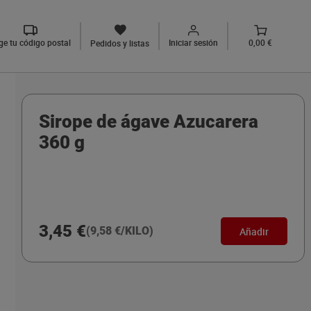
ige tu código postal
Iniciar sesión
0,00 €
Pedidos y listas
Sirope de ágave Azucarera
360 g
3,45 €
(9,58 €/KILO)
Añadir