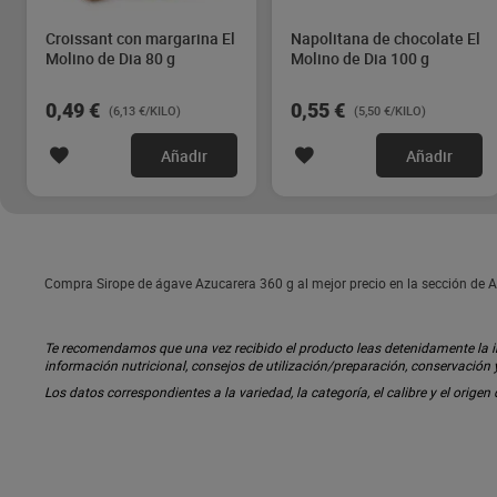
Croissant con margarina El
Napolitana de chocolate El
Molino de Dia 80 g
Molino de Dia 100 g
0,49 €
0,55 €
(6,13 €/KILO)
(5,50 €/KILO)
Añadir
Añadir
Compra Sirope de ágave Azucarera 360 g al mejor precio en la sección de A
Te recomendamos que una vez recibido el producto leas detenidamente la inf
información nutricional, consejos de utilización/preparación, conservación
Los datos correspondientes a la variedad, la categoría, el calibre y el origen