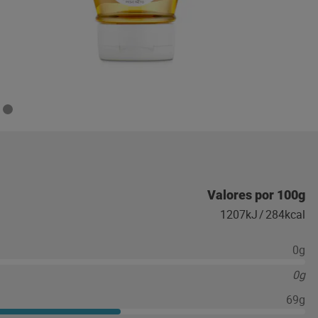
Valores por 100g
1207kJ
/
284kcal
0g
0g
69g