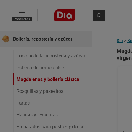
Conservas, caldos y cremas
Productos
Café, cacao e infusiones
Bollería, repostería y azúcar
Dia
>
Bo
Magdal
Todo bollería, repostería y azúcar
virgen
Bollería de horno dulce
Magdalenas y bollería clásica
Rosquillas y pastelitos
Tartas
Harinas y levaduras
Preparados para postres y decoración