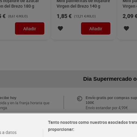
s hojaldre de azúcar
Mini palmeritas de hojaldre
Mini pa
en del Brezo 180 g
Virgen del Brezo 140 g
Virgen 
5 €
1,85 €
2,09 
(8,61 €/KILO)
(13,21 €/KILO)
Añadir
Añadir
Dia Supermercado o
recibe hoy
Envío gratis por compras sup
ida y en la franja horaria que
100€
enga.
Envío estandar por 4,99€
Tanto nosotros como nuestros asociados trat
CLUB Dia
proporcionar:
Folletos y Tiendas
 a datos
s ventajas y ofertas
Descubre las mejores ofertas