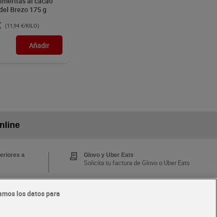
lmeritas al cacao
del Brezo 175 g
€
(11,94 €/KILO)
Añadir
nline
eriores a
Glovo y Uber Eats
Solicita tu factura de Glovo o Uber Eats
amos los datos para
Tarjeta MaX Dia
Te devuelve hasta 8€/mes de tus
 y busca