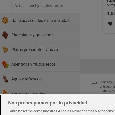
Lazo
Azúcar, miel y edulcorantes
Virg
1,5
Galletas, cereales y mermeladas
Chocolates y golosinas
Platos preparados y pizzas
Aperitivos y frutos secos
Agua y refrescos
Pide hoy, 
Entrega ráp
mejor te v
Zumos y smoothies
Nos preocupamos por tu privacidad
Únete al 
Cervezas, vinos y licores
Tanto nosotros como nuestros
4
socios almacenamos y accedemos
Disfruta la