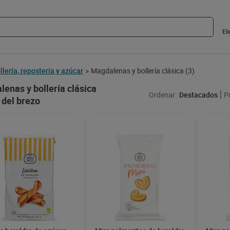
El
llería, repostería y azúcar
Magdalenas y bollería clásica
(3)
>
enas y bollería clásica
Ordenar:
Destacados
P
 del brezo