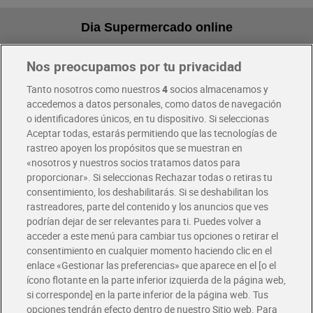
Dia Supermercado online
Nos preocupamos por tu privacidad
Pide hoy, recibe hoy
Entrega rápida y en la franja horaria que mejor te venga.
Tanto nosotros como nuestros
4
socios almacenamos y
accedemos a datos personales, como datos de navegación
o identificadores únicos, en tu dispositivo. Si seleccionas
Envío gratis por compras superiores a 100€
Aceptar todas, estarás permitiendo que las tecnologías de
Envío estandar por 4,99€
rastreo apoyen los propósitos que se muestran en
«nosotros y nuestros socios tratamos datos para
Glovo y Uber Eats
proporcionar». Si seleccionas Rechazar todas o retiras tu
Solicita tu factura de Glovo o Uber Eats
consentimiento, los deshabilitarás. Si se deshabilitan los
rastreadores, parte del contenido y los anuncios que ves
podrían dejar de ser relevantes para ti. Puedes volver a
Únete al CLUB Dia
acceder a este menú para cambiar tus opciones o retirar el
Disfruta las ventajas y ofertas exclusivas.
consentimiento en cualquier momento haciendo clic en el
Descárgate la APP Dia
enlace «Gestionar las preferencias» que aparece en el [o el
ícono flotante en la parte inferior izquierda de la página web,
Folletos y Tiendas
si corresponde] en la parte inferior de la página web. Tus
Descubre las mejores ofertas y busca tu tienda más cercana
opciones tendrán efecto dentro de nuestro Sitio web. Para