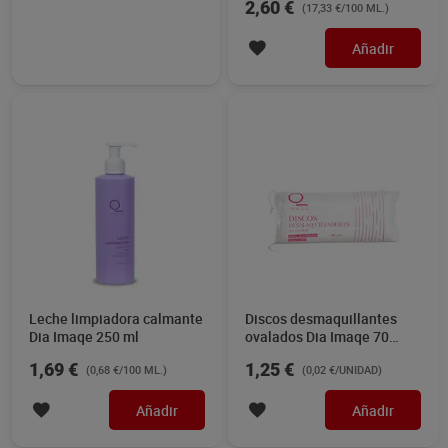
1,29 €
2,60 €
(0,04 €/UNIDAD)
(17,33 €/100 ML.)
Imaqe 30 unidades
Añadir
Añadir
Leche limpiadora calmante
Discos desmaquillantes
Dia Imaqe 250 ml
ovalados Dia Imaqe 70
unidades
1,69 €
1,25 €
(0,68 €/100 ML.)
(0,02 €/UNIDAD)
Añadir
Añadir