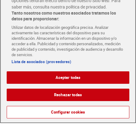
opciones tendrán efecto dentro de nuestro Sitio web. Para
unidades
saber más, consulta nuestra política de privacidad.
1,29 €
3,19 €
(0,02 €/UNIDAD)
(3,19 €/UNIDAD)
Tanto nosotros como nuestros asociados tratamos los
datos para proporcionar:
Añadir
Añadir
Utilizar datos de localización geográfica precisa. Analizar
activamente las características del dispositivo para su
identificación. Almacenar la información en un dispositivo y/o
acceder a ella. Publicidad y contenido personalizados, medición
de publicidad y contenido, investigación de audiencia y desarrollo
de servicios.
Lista de asociados (proveedores)
Aceptar todas
Rechazar todas
Mascarilla facial hidratante
Crema de noche
con aguacate Iroha nature
antipolución & detox
Configurar cookies
1 unidad
Ecocert Dia Imaqe 50 ml
2,30 €
5,90 €
(2,30 €/UNIDAD)
(11,80 €/100 ML.)
Añadir
Añadir