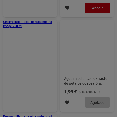
Añadir
Añadir
Gel limpiador facial
Agua micelar con extracto
refrescante Dia Imaqe 250
de pétalos de rosa Dia
ml
Imaqe 250 ml
2,99 €
1,99 €
(1,20 €/100 ML.)
(0,80 €/100 ML.)
Añadir
Agotado