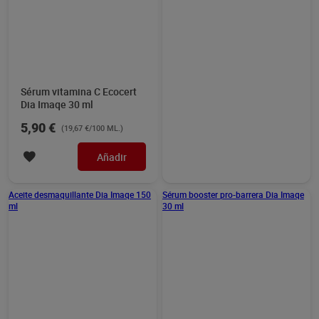
Sérum vitamina C Ecocert
Crema antiarrugas expert
Dia Imaqe 30 ml
55+ L'Oréal 50 ml
5,90 €
6,95 €
(19,67 €/100 ML.)
(13,90 €/100 ML.)
Añadir
Añadir