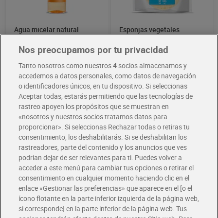
Agua micelar natural
Esponjas vegetales
vitamina C Ecocert Dia
limpiadoras y
Imaqe 200 ml
desmaquillantes Dia Imaqe
Nos preocupamos por tu privacidad
2,99 €
0,99 €
(1,50 €/100 ML.)
(0,50 €/UNIDAD)
2 unidades
Tanto nosotros como nuestros
4
socios almacenamos y
Añadir
Añadir
accedemos a datos personales, como datos de navegación
o identificadores únicos, en tu dispositivo. Si seleccionas
Aceptar todas, estarás permitiendo que las tecnologías de
rastreo apoyen los propósitos que se muestran en
«nosotros y nuestros socios tratamos datos para
proporcionar». Si seleccionas Rechazar todas o retiras tu
consentimiento, los deshabilitarás. Si se deshabilitan los
rastreadores, parte del contenido y los anuncios que ves
podrían dejar de ser relevantes para ti. Puedes volver a
acceder a este menú para cambiar tus opciones o retirar el
consentimiento en cualquier momento haciendo clic en el
enlace «Gestionar las preferencias» que aparece en el [o el
ícono flotante en la parte inferior izquierda de la página web,
Discos desmaquillantes
Mascarilla skinactive hydra
si corresponde] en la parte inferior de la página web. Tus
original Demak up 60
bomb Garnier 1 unidad