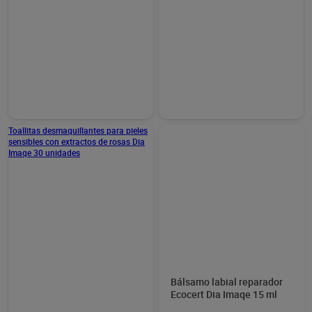
Aceite desmaquillante Dia
Sérum booster pro-barrera
Imaqe 150 ml
Dia Imaqe 30 ml
3,50 €
4,50 €
(2,33 €/100 ML.)
(15,00 €/100 ML.)
Añadir
Añadir
Toallitas desmaquillantes
Bálsamo labial reparador
para pieles sensibles con
Ecocert Dia Imaqe 15 ml
extractos de rosas Dia