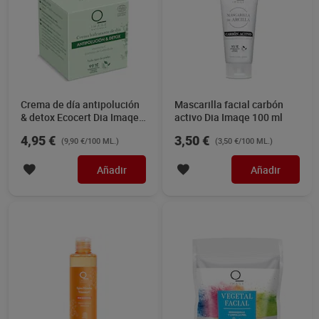
Crema de día antipolución
Mascarilla facial carbón
& detox Ecocert Dia Imaqe
activo Dia Imaqe 100 ml
50 ml
4,95 €
3,50 €
(9,90 €/100 ML.)
(3,50 €/100 ML.)
Añadir
Añadir