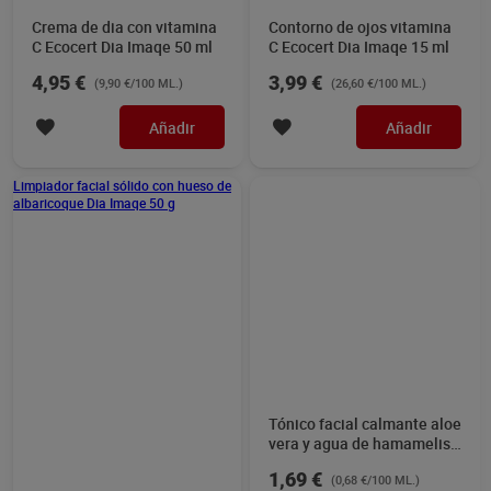
Crema de dia con vitamina
Contorno de ojos vitamina
C Ecocert Dia Imaqe 50 ml
C Ecocert Dia Imaqe 15 ml
4,95 €
3,99 €
(9,90 €/100 ML.)
(26,60 €/100 ML.)
Añadir
Añadir
Limpiador facial sólido con
Tónico facial calmante aloe
hueso de albaricoque Dia
vera y agua de hamamelis
Imaqe 50 g
Dia Imaqe 250 ml
2,99 €
1,69 €
(5,98 €/100 GR.)
(0,68 €/100 ML.)