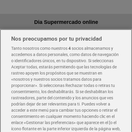
Dia Supermercado online
Nos preocupamos por tu privacidad
Pide hoy, recibe hoy
Entrega rápida y en la franja horaria que mejor te venga.
Tanto nosotros como nuestros
4
socios almacenamos y
accedemos a datos personales, como datos de navegación
o identificadores únicos, en tu dispositivo. Si seleccionas
Envío gratis por compras superiores a 100€
Aceptar todas, estarás permitiendo que las tecnologías de
Envío estandar por 4,99€
rastreo apoyen los propósitos que se muestran en
«nosotros y nuestros socios tratamos datos para
Glovo y Uber Eats
proporcionar». Si seleccionas Rechazar todas o retiras tu
Solicita tu factura de Glovo o Uber Eats
consentimiento, los deshabilitarás. Si se deshabilitan los
rastreadores, parte del contenido y los anuncios que ves
podrían dejar de ser relevantes para ti. Puedes volver a
Únete al CLUB Dia
acceder a este menú para cambiar tus opciones o retirar el
Disfruta las ventajas y ofertas exclusivas.
consentimiento en cualquier momento haciendo clic en el
Descárgate la APP Dia
enlace «Gestionar las preferencias» que aparece en el [o el
ícono flotante en la parte inferior izquierda de la página web,
Folletos y Tiendas