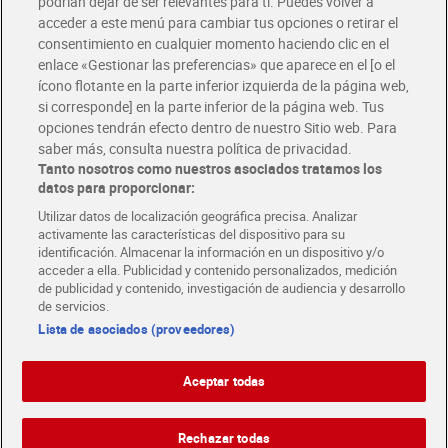
podrían dejar de ser relevantes para ti. Puedes volver a
Únete al CLUB Dia
acceder a este menú para cambiar tus opciones o retirar el
Disfruta las ventajas y ofertas exclusivas.
consentimiento en cualquier momento haciendo clic en el
Descárgate la APP Dia
enlace «Gestionar las preferencias» que aparece en el [o el
ícono flotante en la parte inferior izquierda de la página web,
Folletos y Tiendas
si corresponde] en la parte inferior de la página web. Tus
Descubre las mejores ofertas y busca tu tienda más cercana
opciones tendrán efecto dentro de nuestro Sitio web. Para
saber más, consulta nuestra política de privacidad.
Tanto nosotros como nuestros asociados tratamos los
Tarjeta MaX Dia
Te devuelve hasta 8€/mes de tus compras.
datos para proporcionar:
¡Solicita tu tarjeta de crédito aquí!
Utilizar datos de localización geográfica precisa. Analizar
activamente las características del dispositivo para su
RECETAS
COMER MEJOR CADA DIA
EMPLEO
identificación. Almacenar la información en un dispositivo y/o
acceder a ella. Publicidad y contenido personalizados, medición
COLABORA CON DIA
ABRE TU TIENDA
DIA CORPORATE
de publicidad y contenido, investigación de audiencia y desarrollo
de servicios.
Lista de asociados (proveedores)
Aceptar todas
Atención al cliente
Español
Español
Català
Rechazar todas