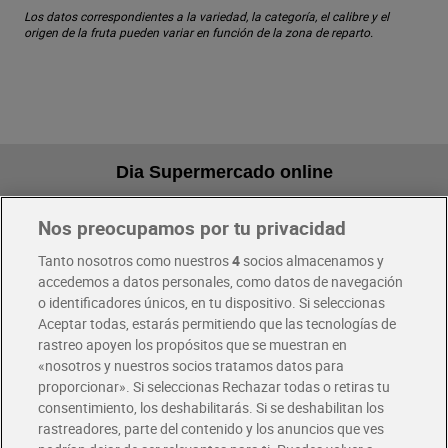
Los datos correspondientes a la variedad, la categoría, el calibre y el
origen de la fruta pueden variar en función de la zona de reparto.
Dia Supermercado online
Nos preocupamos por tu privacidad
Pide hoy, recibe hoy
Entrega rápida y en la franja horaria que mejor te venga.
Tanto nosotros como nuestros
4
socios almacenamos y
accedemos a datos personales, como datos de navegación
o identificadores únicos, en tu dispositivo. Si seleccionas
Envío gratis por compras superiores a 100€
Aceptar todas, estarás permitiendo que las tecnologías de
Envío estandar por 4,99€
rastreo apoyen los propósitos que se muestran en
«nosotros y nuestros socios tratamos datos para
Glovo y Uber Eats
proporcionar». Si seleccionas Rechazar todas o retiras tu
Solicita tu factura de Glovo o Uber Eats
consentimiento, los deshabilitarás. Si se deshabilitan los
rastreadores, parte del contenido y los anuncios que ves