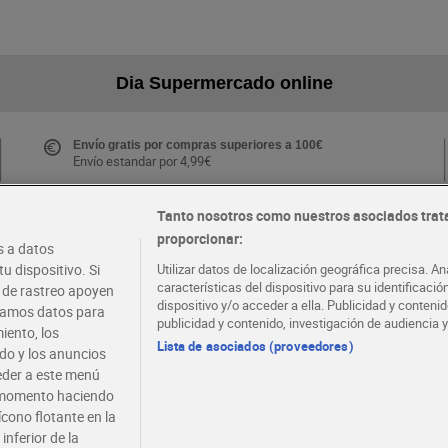
Dia Supermercado online
Envío gratis por compras superiores a 100€
Envío estandar por 4,99€
Tanto nosotros como nuestros asociados trat
proporcionar:
Folletos y Tiendas
 a datos
Descubre las mejores ofertas y busca tu tienda más
u dispositivo. Si
Utilizar datos de localización geográfica precisa. An
cercana
características del dispositivo para su identificaci
s de rastreo apoyen
dispositivo y/o acceder a ella. Publicidad y conten
atamos datos para
publicidad y contenido, investigación de audiencia y
iento, los
·
·
EMPLEO
COLABORA CON DIA
Lista de asociados (proveedores)
ido y los anuncios
ceder a este menú
r momento haciendo
ícono flotante en la
inferior de la