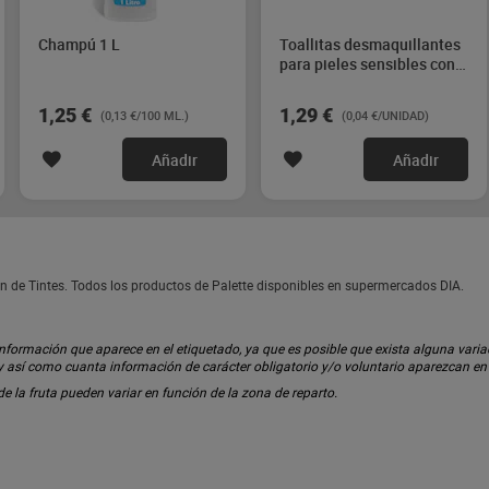
Champú 1 L
Toallitas desmaquillantes
para pieles sensibles con
extractos de rosas Dia
Imaqe 30 unidades
1,25 €
1,29 €
(0,13 €/100 ML.)
(0,04 €/UNIDAD)
Añadir
Añadir
ón de Tintes. Todos los productos de Palette disponibles en supermercados DIA.
ormación que aparece en el etiquetado, ya que es posible que exista alguna variaci
 y así como cuanta información de carácter obligatorio y/o voluntario aparezcan e
 de la fruta pueden variar en función de la zona de reparto.