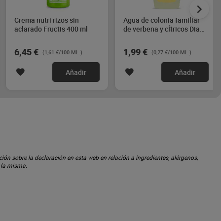
Crema nutri rizos sin
Agua de colonia familiar
aclarado Fructis 400 ml
de verbena y cÍtricos Dia
Imaqe 750 ml
6,45 €
1,99 €
(1,61 €/100 ML.)
(0,27 €/100 ML.)
Añadir
Añadir
ón sobre la declaración en esta web en relación a ingredientes, alérgenos,
n la misma.