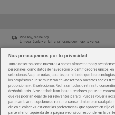
Pide hoy, recibe hoy
Entrega rápida y en la franja horaria que mejor te venga.
Nos preocupamos por tu privacidad
Únete al CLUB Dia
Tanto nosotros como nuestros
4
socios almacenamos y accedemos
Disfruta las ventajas y ofertas exclusivas.
personales, como datos de navegación o identificadores únicos, en t
Descárgate la APP Dia
seleccionas Aceptar todas, estarás permitiendo que las tecnología
los propósitos que se muestran en «nosotros y nuestros socios tr
proporcionar». Si seleccionas Rechazar todas o retiras tu consentim
·
·
RECETAS
COMER MEJOR CADA DIA
deshabilitarás. Si se deshabilitan los rastreadores, parte del conten
que ves podrían dejar de ser relevantes para ti. Puedes volver a ac
para cambiar tus opciones o retirar el consentimiento en cualquie
clic en el enlace «Gestionar las preferencias» que aparece en el [o el 
parte inferior izquierda de la página web, si corresponde] en la parte 