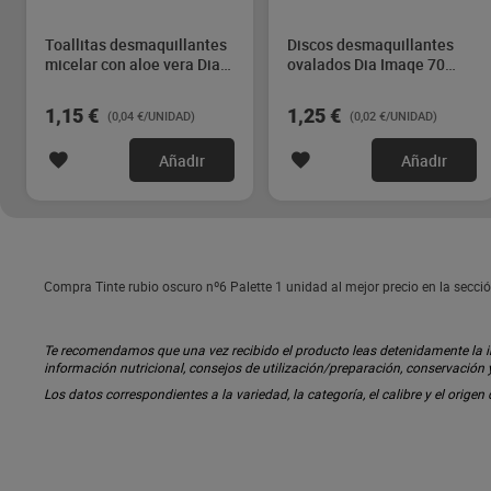
Toallitas desmaquillantes
Discos desmaquillantes
micelar con aloe vera Dia
ovalados Dia Imaqe 70
Imaqe 30 unidades
unidades
1,15 €
1,25 €
(0,04 €/UNIDAD)
(0,02 €/UNIDAD)
Añadir
Añadir
Compra Tinte rubio oscuro nº6 Palette 1 unidad al mejor precio en la secci
Te recomendamos que una vez recibido el producto leas detenidamente la inf
información nutricional, consejos de utilización/preparación, conservación
Los datos correspondientes a la variedad, la categoría, el calibre y el origen