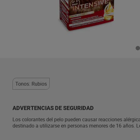
Tonos: Rubios
ADVERTENCIAS DE SEGURIDAD
Los colorantes del pelo pueden causar reacciones alérgica
destinado a utilizarse en personas menores de 16 años. 
riesgo de alergia. No utilice el tinte capilar: — si tiene un
sensible, irritado o dañado, — si alguna vez ha experiment