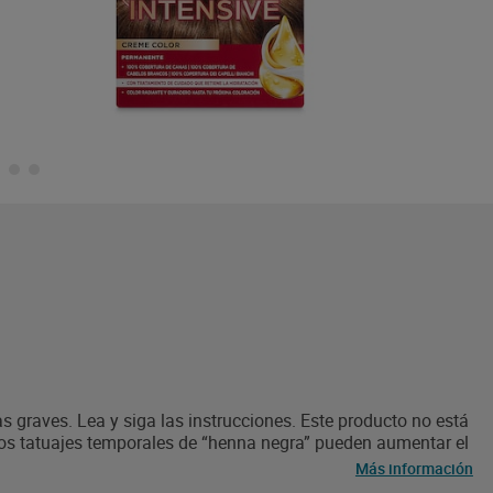
s graves. Lea y siga las instrucciones. Este producto no está
Los tatuajes temporales de “henna negra” pueden aumentar el
a erupción cutánea en el rostro o tiene el cuero cabelludo
Más información
ado cualquier tipo de reacción después de la coloración del